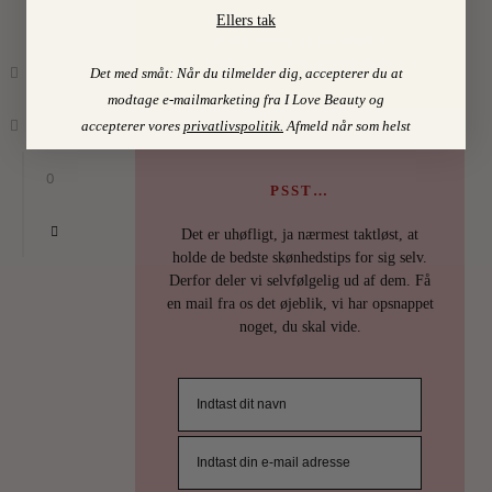
TORPEGAARD
Ellers tak
Find mine favoritter i
I LOVE BEAUTY-SHOPPEN > >
Det med småt: Når du tilmelder dig, accepterer du at
modtage e-mailmarketing fra I Love Beauty og
accepterer vores
privatlivspolitik
.
Afmeld når som helst
0
PSST…
Det er uhøfligt, ja nærmest taktløst, at
holde de bedste skønhedstips for sig selv.
Derfor deler vi selvfølgelig ud af dem. Få
en mail fra os det øjeblik, vi har opsnappet
noget, du skal vide.