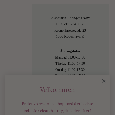
Velkommen i Kongens Have
I LOVE BEAUTY
Kronprinsessegade 23
1306 København K
Åbningstider
Mandag 11.00-17.30
Tirsdag 11.00-17.30
Onsdag 11.00-17.30
Torsdag 11.00-17.30
Fredag 11.00-17.30
Velkommen
Lørdag 11.00-15.00
Besøg os også online på
shop.ilovebeauty.dk
Er det vores onlineshop med det bedste
indenfor
clean beauty, du leder efter?