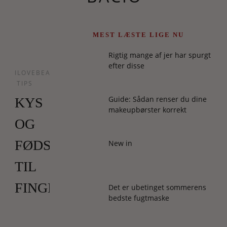
MEST LÆSTE LIGE NU
Rigtig mange af jer har spurgt
efter disse
ILOVEBEAUTY
TIPS
Guide: Sådan renser du dine
KYS
makeupbørster korrekt
OG
FØDSELSDAG
New in
TIL
FINGERSPIDSERNE
Det er ubetinget sommerens
bedste fugtmaske
Ingen
5