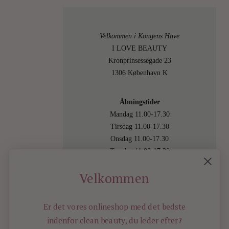
Velkommen i Kongens Have
I LOVE BEAUTY
Kronprinsessegade 23
1306 København K
Åbningstider
Mandag 11.00-17.30
Tirsdag 11.00-17.30
Onsdag 11.00-17.30
Torsdag 11.00-17.30
Fredag 11.00-17.30
Velkommen
Lørdag 11.00-15.00
Besøg os også online på
shop.ilovebeauty.dk
Er det vores onlineshop med det bedste
indenfor
clean beauty, du leder efter?