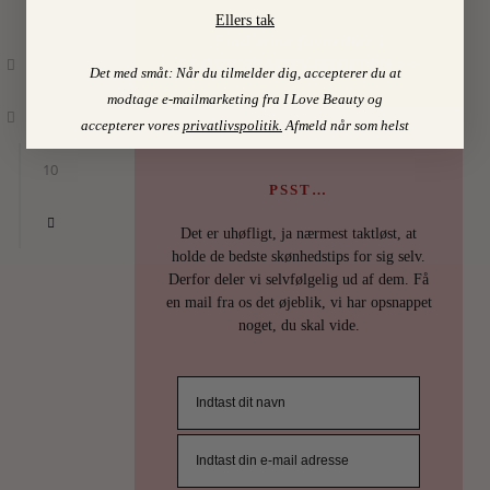
TORPEGAARD
Ellers tak
Find mine favoritter i
I LOVE BEAUTY-SHOPPEN > >
Det med småt: Når du tilmelder dig, accepterer du at
modtage e-mailmarketing fra I Love Beauty og
accepterer vores
privatlivspolitik
.
Afmeld når som helst
10
PSST…
Det er uhøfligt, ja nærmest taktløst, at
holde de bedste skønhedstips for sig selv.
Derfor deler vi selvfølgelig ud af dem. Få
en mail fra os det øjeblik, vi har opsnappet
noget, du skal vide.