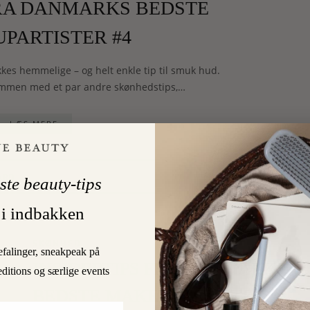
FRA DANMARKS BEDSTE
PARTISTER #4
ikkes hemmelige – og helt enkle tip til smuk hud.
ammen med et par andre skønhedstips,…
LÆS MERE
0
ARD
ste beauty-tips
 i indbakken
SKØNHED
efalinger, sneakpeak på
INSIDERTIPS FRA DANMARKS
editions og særlige events
BEDSTE MAKEUPARTISTER #3