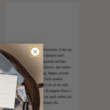
ELLE, Vogue, Eurowoman, Gala og
Aftonbladet har tjekket ind i
Charlotte Torpegaards særlige
ILOVEBEAUTYunivers, der tæller
både skønhedsblog, bøger, sociale
medier og den helt unikke
skønhedsboutique i en af de små
berømte pavilloner i Kongens Have i
København. Besøg os også online på
shop.ilovebeauty.dk.