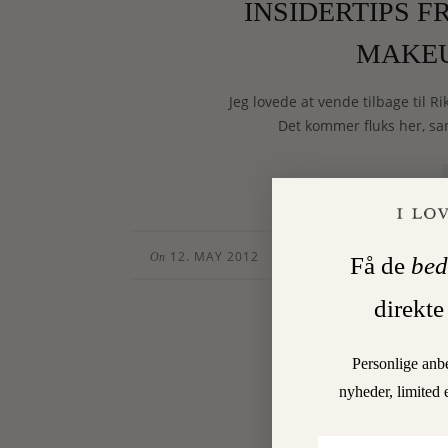
INSIDERTIPS 
MAKEU
Jeg lovede at vende tilbage til R
Det kommer fluks her, s
12. MAY 2012
CHARLOTTE TORPEGA
•
On
By
Få de
bed
direkte
Personlige anb
nyheder, limited 
Email