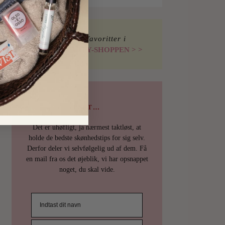
Find mine favoritter i
I LOVE BEAUTY-SHOPPEN > >
PSST…
Det er uhøfligt, ja nærmest taktløst, at
holde de bedste skønhedstips for sig selv.
Derfor deler vi selvfølgelig ud af dem. Få
en mail fra os det øjeblik, vi har opsnappet
noget, du skal vide.