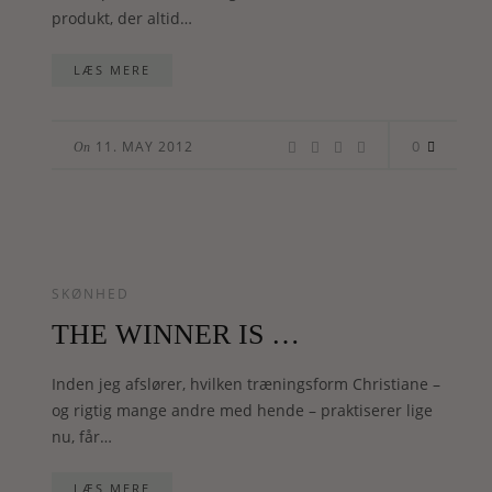
produkt, der altid…
LÆS MERE
0
11. MAY 2012
On
SKØNHED
THE WINNER IS …
Inden jeg afslører, hvilken træningsform Christiane –
og rigtig mange andre med hende – praktiserer lige
nu, får…
LÆS MERE