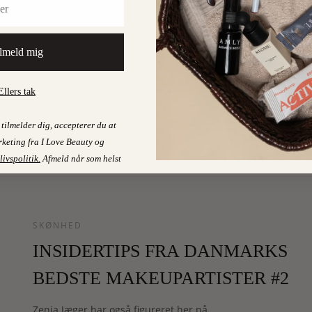
Og så er der dygtige Rikke Dengsø, som var nomineret
for første gang i kategorien Årets Makeupartist. Rikke…
lmeld mig
LÆS MERE
Ellers tak
0
11. MAY 2012
On
tilmelder dig, accepterer du at
keting fra I Love Beauty og
livspolitik
.
Afmeld når som helst
SKØNHED
INSIDERTIPS FRA DANMARKS
BEDSTE MAKEUPARTISTER #2
Zenia Jæger har også figureret her på