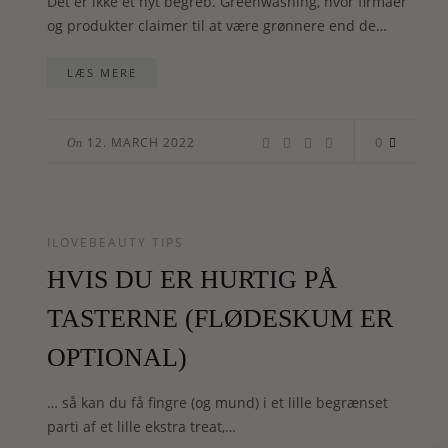
Det er ikke et nyt begreb. Greenwashing, hvor firmaer
og produkter claimer til at være grønnere end de…
LÆS MERE
0
12. MARCH 2022
On
ILOVEBEAUTY TIPS
HVIS DU ER HURTIG PÅ
TASTERNE (FLØDESKUM ER
OPTIONAL)
… så kan du få fingre (og mund) i et lille begrænset
parti af et lille ekstra treat,…