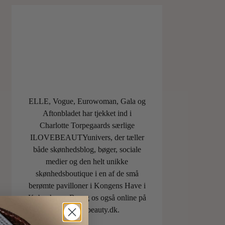
ELLE, Vogue, Eurowoman, Gala og
Aftonbladet har tjekket ind i
Charlotte Torpegaards særlige
ILOVEBEAUTYunivers, der tæller
både skønhedsblog, bøger, sociale
medier og den helt unikke
skønhedsboutique i en af de små
berømte pavilloner i Kongens Have i
København. Besøg os også online på
shop.ilovebeauty.dk.