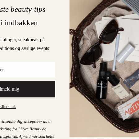
NORMALT?
ste beauty-tips
Jo, den er god nok. Ikke nok med at solen giver
 i indbakken
pigmentforandringer og det, der er værre, hvis…
efalinger, sneakpeak på
LÆS MERE
editions og særlige events
0
23. JUNE 2025
On
lmeld mig
ILOVEBEAUTY TIPS
TRÆNGER DU OGSÅ TIL ET
Ellers tak
(ØJEBLIKKELIGT) BOOST AF
tilmelder dig, accepterer du at
ENERGI?
keting fra I Love Beauty og
livspolitik
.
Afmeld når som helst