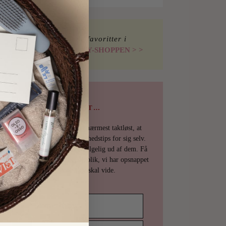
Find mine favoritter i
I LOVE BEAUTY-SHOPPEN > >
PSST…
Det er uhøfligt, ja nærmest taktløst, at
holde de bedste skønhedstips for sig selv.
Derfor deler vi selvfølgelig ud af dem. Få
en mail fra os det øjeblik, vi har opsnappet
noget, du skal vide.