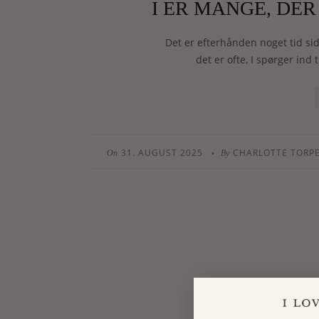
I ER MANGE, DE
Det er efterhånden noget tid si
det er ofte, I spørger ind
31. AUGUST 2025
CHARLOTTE TORP
•
On
By