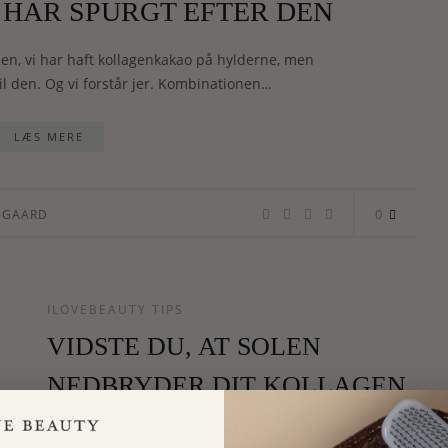
R HAR SPURGT EFTER DEN
den, vi har haft kollagenkakao på hylderne, men
 til den. Og vi forstår jer. Kombinationen…
LÆS MERE
0
EGAARD
ILOVEBEAUTY TIPS
VIDSTE DU, AT SOLEN
NEDBRYDER DIT KOLLAGEN
20% HURTIGERE END