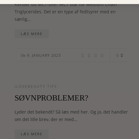
Kender du MCT-olie? MCT står for Medium Chain
Triglycerides. Det er en type af fedtsyrer med en
særlig…
LÆS MERE
0
9. JANUARY 2025
On
ILOVEBEAUTY TIPS
SØVNPROBLEMER?
Lyder det bekendt? Så læs med her. Og jo, det handler
om det lille brev, der er med…
LÆS MERE