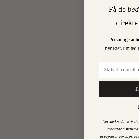
Få de
bed
direkte
Personlige anb
nyheder, limited 
Email
Ti
Det med småt: Når du 
modtage e-mailmar
accepterer vores
privat