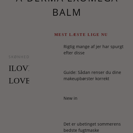
BALM
MEST LÆSTE LIGE NU
Rigtig mange af jer har spurgt
efter disse
SKØNHED
ILOVEBEAUTY
Guide: Sådan renser du dine
makeupbørster korrekt
LOVES
I
New in
virkeligheden
er
det
et
Det er ubetinget sommerens
bedste fugtmaske
tip,