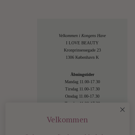
Velkommen i Kongens Have
I LOVE BEAUTY
Kronprinsessegade 23
1306 København K
Åbningstider
Mandag 11.00-17.30
Tirsdag 11.00-17.30
Onsdag 11.00-17.30
Torsdag 11.00-17.30
Fredag 11.00-17.30
Velkommen
Lørdag 11.00-15.00
Besøg os også online på
shop.ilovebeauty.dk