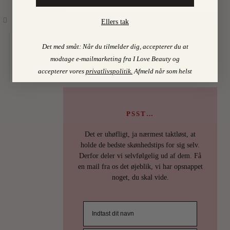
Ellers tak
Find mine favoritter i
11
Det med småt: Når du tilmelder dig, accepterer du at
I LOVE BEAUTY-SHOPPEN > >
modtage e-mailmarketing fra I Love Beauty og
accepterer vores
privatlivspolitik
.
Afmeld når som helst
PSST…
Det er uhøfligt, ja nærmest taktløst, at
holde de bedste skønhedstips for sig selv.
Derfor deler vi selvfølgelig ud af dem. Få
en mail fra os det øjeblik, vi har opsnappet
noget, du skal vide.