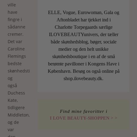
ville
have
ELLE, Vogue, Eurowoman, Gala og
fingre i
Aftonbladet har tjekket ind i
sådanne
Charlotte Torpegaards særlige
cremer.
ILOVEBEAUTYunivers, der tæller
Det var
både skønhedsblog, bøger, sociale
Caroline
medier og den helt unikke
Flemings
skønhedsboutique i en af de små
bedste
berømte pavilloner i Kongens Have i
skønhedstips,
København. Besøg os også online på
og
shop.ilovebeauty.dk.
også
Duchess
Kate,
tidligere
Find mine favoritter i
Middleton,
I LOVE BEAUTY-SHOPPEN > >
og de
var
den