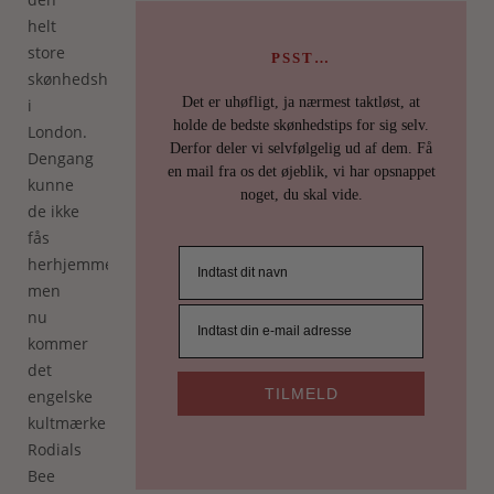
helt
store
PSST…
skønhedshype
Det er uhøfligt, ja nærmest taktløst, at
i
holde de bedste skønhedstips for sig selv.
London.
Derfor deler vi selvfølgelig ud af dem. Få
Dengang
en mail fra os det øjeblik, vi har opsnappet
kunne
noget, du skal vide.
de ikke
fås
herhjemme,
men
nu
kommer
det
TILMELD
engelske
kultmærke
Rodials
Bee