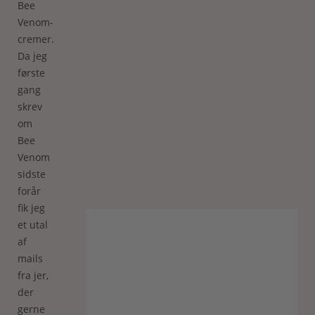
Bee
Venom-
cremer.
Da jeg
første
gang
skrev
om
Bee
Venom
sidste
forår
fik jeg
et utal
af
mails
fra jer,
der
gerne