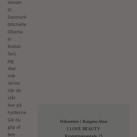
Venom
til
Danmark
(Michelle
Obama
er
Rodial-
fan).
Jeg
skal
nok
skrive,
når de
står
klar på
hylderne.
Gik du
Velkommen i Kongens Have
glip af
I LOVE BEAUTY
Bee
Kronprinsessegade 23