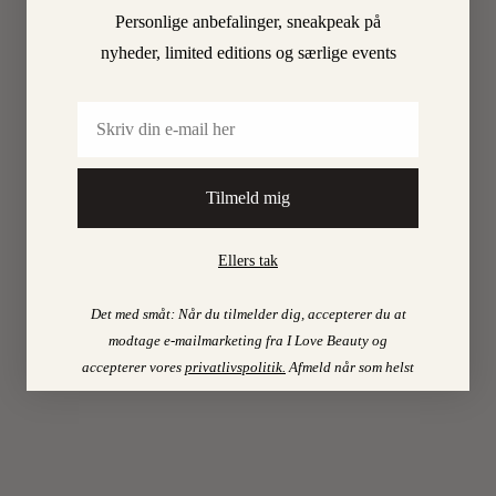
glæde
Personlige anbefalinger, sneakpeak på
mig
nyheder, limited editions og særlige events
til
:o)
Email
Har
du
forøvrigt
Tilmeld mig
nogle
gode
foreslag
Ellers tak
til
ansigtsmasker
Det med småt: Når du tilmelder dig, accepterer du at
her
modtage e-mailmarketing fra I Love Beauty og
i
accepterer vores
privatlivspolitik
.
Afmeld når som helst
kulden
?
Jeg
syntes