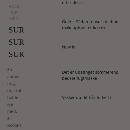
efter disse
HOLD
ØJE
MED
Guide: Sådan renser du dine
makeupbørster korrekt
SUR
SUR
New in
SUR
En
Det er ubetinget sommerens
anden
bedste fugtmaske
ting,
du skal
holde
Vasker du dit hår forkert?
øje
med,
er
Rodials