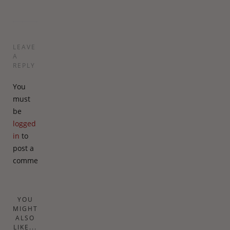
LEAVE
A
REPLY
You
must
be
logged
in
to
post a
comment.
YOU
MIGHT
ALSO
LIKE...