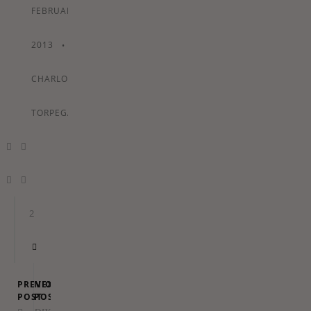
FEBRUARY
2013
•
By
CHARLOTTE
TORPEGAARD
2
PREVIOUS
NEXT
POST
POST