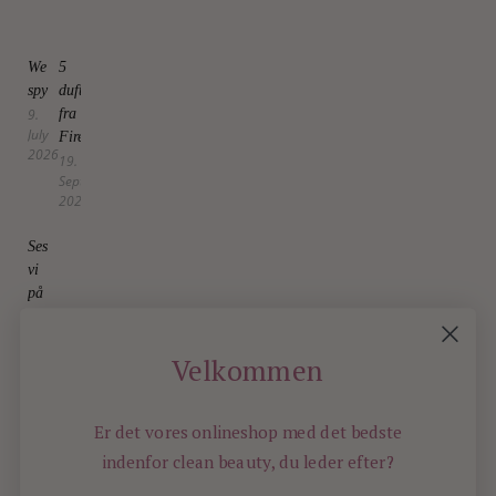
We
5
spy
dufttrends
9.
fra
July
Firenze
2026
19.
September
2025
Ses
vi
på
søndag?
12.
December
Velkommen
2025
Er det vores onlineshop med det bedste
indenfor
clean beauty, du leder efter?