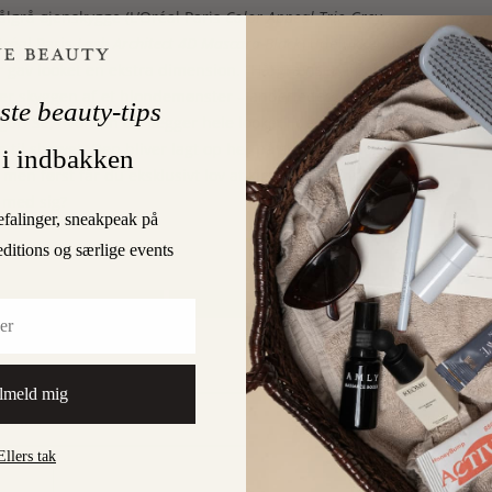
lgrå øjenskygge (L’Oréal Paris
Color Appeal Trio Grey
Oréal Paris
Lash Architect 4D Mascara Black
) udelukkende på de
r gav looket en ekstra dimension. “Hårgrænsen i panden blev
ner skyggen af et blondemønster – anderledes, smukt og
ste beauty-tips
ger. Se, hvordan du lægger hele looket i den video, som
 til showet. Den bliver lagt op her på skønhedsbloggen
 i indbakken
, men først får du eksklusivt lov at kigge ned i Annes
 med sig?
efalinger, sneakpeak på
editions og særlige events
 TRIO GREY OBSESSION
L'ORÉAL PARIS
lmeld mig
1
GAARD
Ellers tak
NEXT POST