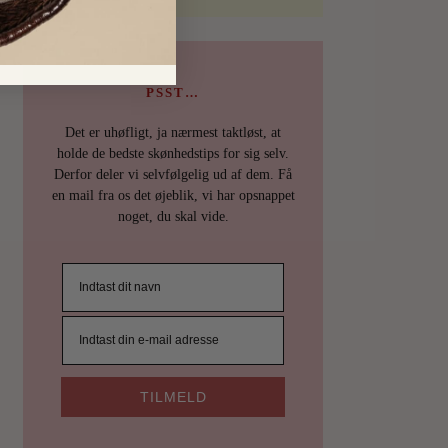
PSST…
Det er uhøfligt, ja nærmest taktløst, at
holde de bedste skønhedstips for sig selv.
Derfor deler vi selvfølgelig ud af dem. Få
en mail fra os det øjeblik, vi har opsnappet
noget, du skal vide.
TILMELD