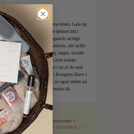
ELLE, Vogue, Eurowoman, Gala og
Aftonbladet har tjekket ind i
Charlotte Torpegaards særlige
ILOVEBEAUTYunivers, der tæller
både skønhedsblog, bøger, sociale
medier og den helt unikke
skønhedsboutique i en af de små
berømte pavilloner i Kongens Have i
København. Besøg os også online på
shop.ilovebeauty.dk.
Find mine favoritter i
I LOVE BEAUTY-SHOPPEN > >