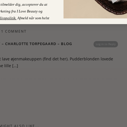
Lidt af alt
tilmelder dig, accepterer du at
keting fra I Love Beauty og
livspolitik
.
Afmeld når som helst
1 COMMENT
Y – CHARLOTTE TORPEGAARD – BLOG
Log in to Reply
il at lave øjenmakeuppen (find det her). Pudderblonden lovede
e lille […]
MIGHT ALSO LIKE...