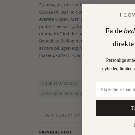
Staunsager, der stod bag makeuplooket med stå
Obsession
) lagt helt op til brynet og mascara (L’
øverste vipper. Men det var blondedetaljen, de
pudret i en sort-grå nuance, hvor man svagt a
Få de
bed
dramatisk,” lød det backstage fra Anne Staunsa
Benedicte Balling har lavet med Anne backstage
direkte
senere på ugen (og nej, det er ikke spor svært!)
makeupkuffert. Hvad har en makeupartist altid
Personlige anb
nyheder, limited 
ANNE STAUNSAGER
BLONDE
COLOR APPEAL
Email
LASH ARCHITECT 4D MASCARA
MODEUGE
Ti
3. AUGUST 2011
CHARLOTTE TORPE
•
On
By
PREVIOUS POST