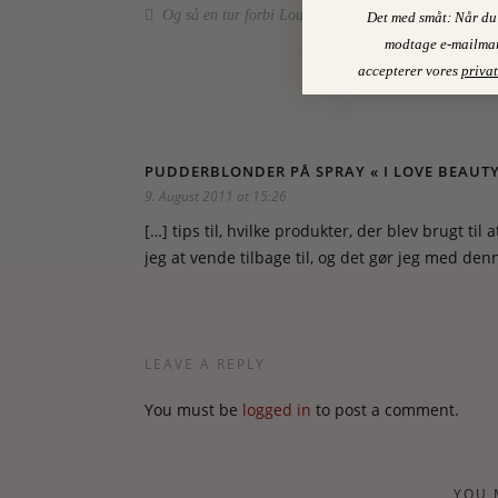
Og så en tur forbi Louboutin
Det med småt: Når du 
modtage e-mailmar
accepterer vores
privat
PUDDERBLONDER PÅ SPRAY « I LOVE BEAUT
9. August 2011 at 15:26
[…] tips til, hvilke produkter, der blev brugt t
jeg at vende tilbage til, og det gør jeg med denn
LEAVE A REPLY
You must be
logged in
to post a comment.
YOU 