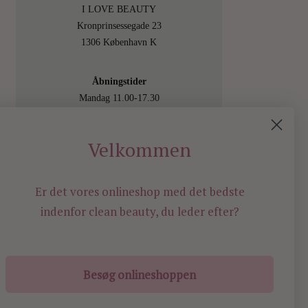
I LOVE BEAUTY
Kronprinsessegade 23
1306 København K
Åbningstider
Mandag 11.00-17.30
Tirsdag 11.00-17.30
Onsdag 11.00-17.30
Velkommen
Torsdag 11.00-17.30
Fredag 11.00-17.30
Lørdag 11.00-15.00
Er det vores onlineshop med det bedste
Besøg os også online på
indenfor
clean beauty, du leder efter?
shop.ilovebeauty.dk
Besøg onlineshoppen