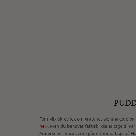
PUD
For nylig skrev jeg om gråtonet øjenmakeup og
her
). Men du behøver faktisk ikke at tage til Pa
Andersens showevent i går eftermiddags på Hote