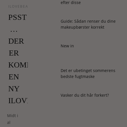
efter disse
ILOVEBEAUTYBOKSEN
PSST
Guide: Sådan renser du dine
makeupbørster korrekt
…
DER
New in
ER
KOMMET
Det er ubetinget sommerens
EN
bedste fugtmaske
NY
Vasker du dit hår forkert?
ILOVEBEAUTYBOKS
Midt i
al