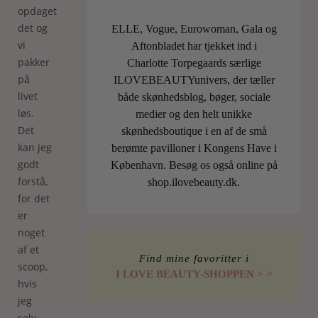
opdaget
det og
ELLE, Vogue, Eurowoman, Gala og
vi
Aftonbladet har tjekket ind i
pakker
Charlotte Torpegaards særlige
på
ILOVEBEAUTYunivers, der tæller
livet
både skønhedsblog, bøger, sociale
løs.
medier og den helt unikke
Det
skønhedsboutique i en af de små
kan jeg
berømte pavilloner i Kongens Have i
godt
København. Besøg os også online på
forstå,
shop.ilovebeauty.dk.
for det
er
noget
af et
Find mine favoritter i
scoop,
I LOVE BEAUTY-SHOPPEN > >
hvis
jeg
selv