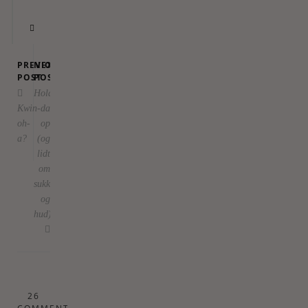
PREVIOUS
NEXT
POST
POST
Hold
Kwin-
da
oh-
op
a?
(og
lidt
om
sukker
og
hud)
26