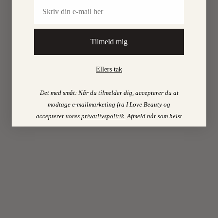
Email
Hvorfor
kommer
der
Tilmeld mig
ikke
en
mail
Ellers tak
ud
med
Det med småt: Når du tilmelder dig, accepterer du at
info?
modtage e-mailmarketing fra I Love Beauty og
Og
accepterer vores
privatlivspolitik
.
Afmeld når som helst
er
der
en
chance
for
at
der
kommer