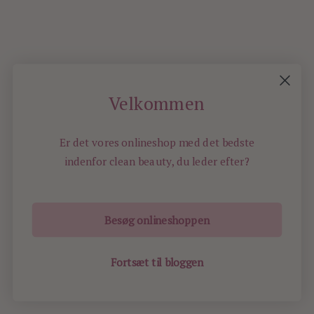
kommer
nye
beautybokse
med
fint
fint
Velkommen
indhold
her
Er det vores onlineshop med det bedste
op
indenfor
clean beauty, du leder efter?
til
jul,
så
hold
Besøg onlineshoppen
endelig
øje.
Fortsæt til bloggen
Mange
hilsner,
Charlotte