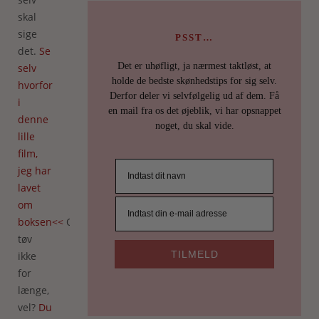
skal
sige
PSST…
det.
Se
Det er uhøfligt, ja nærmest taktløst, at
selv
holde de bedste skønhedstips for sig selv.
hvorfor
Derfor deler vi selvfølgelig ud af dem. Få
i
en mail fra os det øjeblik, vi har opsnappet
denne
noget, du skal vide.
lille
film,
jeg har
lavet
om
boksen<<
Og
tøv
TILMELD
ikke
for
længe,
vel?
Du