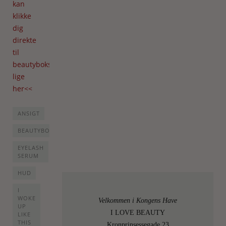
kan
klikke
dig
direkte
til
beautyboksen
lige
her<<
ANSIGT
BEAUTYBOKS
EYELASH
SERUM
HUD
I
WOKE
Velkommen i Kongens Have
UP
I LOVE BEAUTY
LIKE
THIS
Kronprinsessegade 23