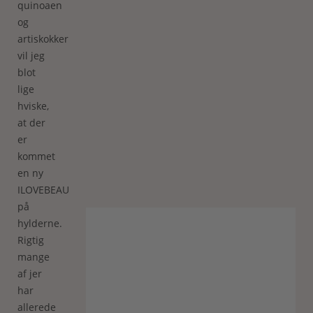
quinoaen
og
artiskokkerne
vil jeg
blot
lige
hviske,
at der
er
kommet
en ny
ILOVEBEAUTYboks
på
hylderne.
Rigtig
mange
af jer
har
allerede