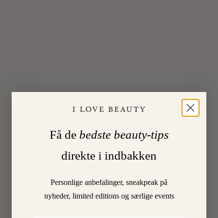
19:58
Åååårh,
det
var
hurtigt
den
allerede
var
udsolgt
Få de
bedste beauty-tips
METTE
Log
in to
direkte i indbakken
HØJ
Reply
27.
October
2016
Personlige anbefalinger, sneakpeak på
at
nyheder, limited editions og særlige events
21:05
Øvøv….