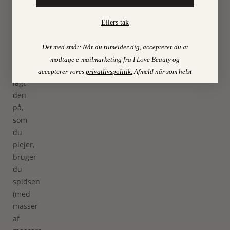
bruge
din
Ellers tak
almindelige
mascara.
Det med småt: Når du tilmelder dig, accepterer du at
Når du
modtage e-mailmarketing fra I Love Beauty og
har
accepterer vores
privatlivspolitik
.
Afmeld når som helst
lagt
den
på,
som
du
plejer,
bruger
du
spidsen
(med
masser
af