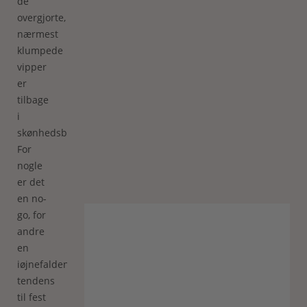
de
overgjorte,
nærmest
klumpede
vipper
er
tilbage
i
skønhedsbilledet.
For
nogle
er det
en no-
go, for
andre
en
iøjnefaldende
tendens
til fest