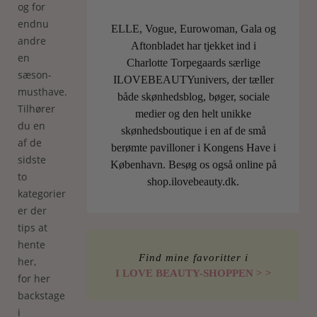
og for
endnu
ELLE, Vogue, Eurowoman, Gala og
andre
Aftonbladet har tjekket ind i
en
Charlotte Torpegaards særlige
sæson-
ILOVEBEAUTYunivers, der tæller
musthave.
både skønhedsblog, bøger, sociale
Tilhører
medier og den helt unikke
du en
skønhedsboutique i en af de små
af de
berømte pavilloner i Kongens Have i
sidste
København. Besøg os også online på
to
shop.ilovebeauty.dk.
kategorier
er der
tips at
hente
Find mine favoritter i
her,
I LOVE BEAUTY-SHOPPEN > >
for her
backstage
i