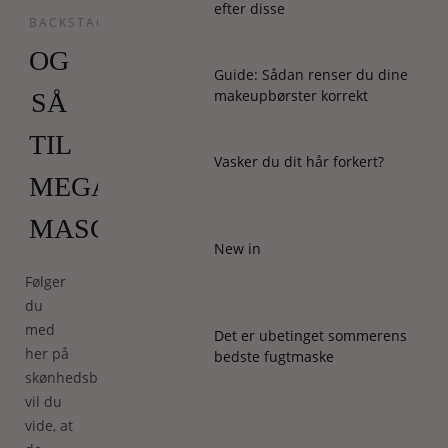
efter disse
BACKSTAGE
OG
Guide: Sådan renser du dine
makeupbørster korrekt
SÅ
TIL
Vasker du dit hår forkert?
MEGA-
MASCARAEN!
New in
Følger
du
med
Det er ubetinget sommerens
her på
bedste fugtmaske
skønhedsbloggen,
vil du
vide, at