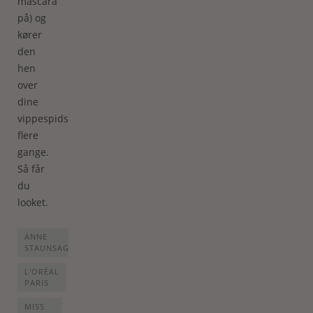
mascara
på) og
kører
den
hen
over
dine
vippespidser
flere
gange.
Så får
du
looket.
ANNE
STAUNSAGER
L'ORÉAL
PARIS
MISS