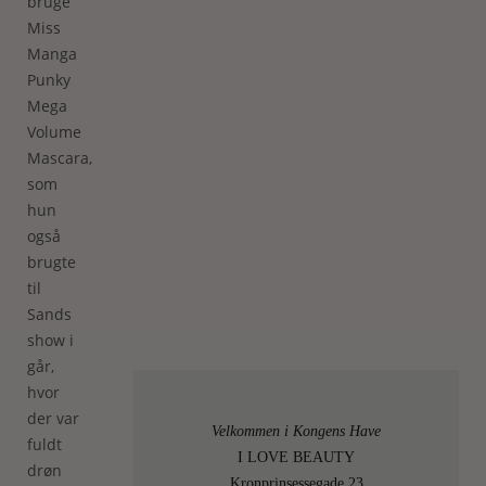
bruge
Miss
Manga
Punky
Mega
Volume
Mascara,
som
hun
også
brugte
til
Sands
show i
går,
hvor
der var
Velkommen i Kongens Have
fuldt
I LOVE BEAUTY
drøn
Kronprinsessegade 23