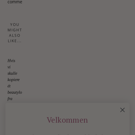
comment.
YOU
MIGHT
ALSO
LIKE...
Hvis
vi
skulle
kopiere
ét
beautylook
fra
catwalken
20.
August
Velkommen
2025