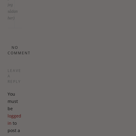
jeg
sådan
her)
NO
COMMENTS
LEAVE
A
REPLY
You
must
be
logged
in
to
post a