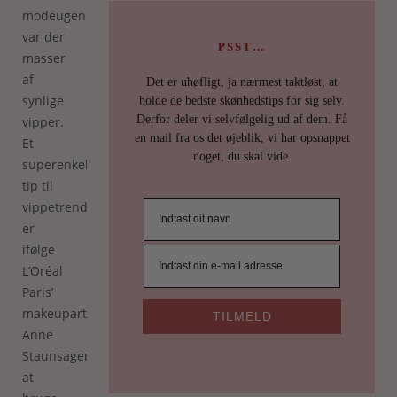
modeugen
var der
PSST…
masser
af
Det er uhøfligt, ja nærmest taktløst, at
synlige
holde de bedste skønhedstips for sig selv.
Derfor deler vi selvfølgelig ud af dem. Få
vipper.
en mail fra os det øjeblik, vi har opsnappet
Et
noget, du skal vide.
superenkelt
tip til
vippetrenden
er
ifølge
L’Oréal
Paris’
makeupartist
TILMELD
Anne
Staunsager
at