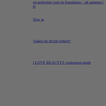
og performer som en foundation – alt sammen i
ét
New in
Vasker du dit hår forkert?
I LOVE BEAUTYS contouring-guide