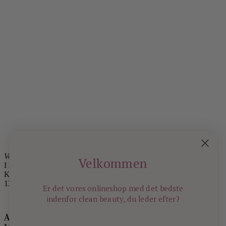
Velkommen i Kongens Have
Velkommen
I LOVE BEAUTY
Kronprinsessegade 23
1306 København K
Er det vores onlineshop med det bedste
indenfor
clean beauty, du leder efter?
Åbningstider