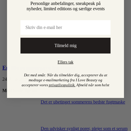
Personlige anbefalinger, sneakpeak på
nyheder, limited editions og særlige events
Email
Tilmeld mig
Ellers tak
En lille sommergave fra Honey
Det med småt: Når du tilmelder dig, accepterer du at
24. June 2026
modtage e-mailmarketing fra I Love Beauty og
accepterer vores
privatlivspolitik
.
Afmeld når som helst
Mest læste lige nu
Det er ubetinget sommerens bedste fugtmaske
Den udvisker synligt porer, plejer som et serum