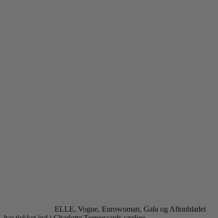
ELLE, Vogue, Eurowoman, Gala og Aftonbladet
har tjekket ind i Charlotte Torpegaards særlige