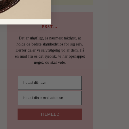
PSST…
Det er uhøfligt, ja nærmest taktløst, at
holde de bedste skønhedstips for sig selv.
Derfor deler vi selvfølgelig ud af dem. Få
en mail fra os det øjeblik, vi har opsnappet
noget, du skal vide.
TILMELD