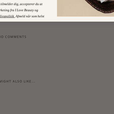
NEXT POST
tilmelder dig, accepterer du at
Om chefs, skønhedsradioprogrammer og en fantastisk
keting fra I Love Beauty og
konkurrence
livspolitik
.
Afmeld når som helst
NO COMMENTS
MIGHT ALSO LIKE...