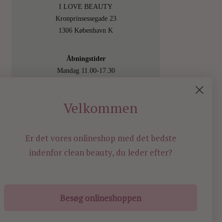
I LOVE BEAUTY
Kronprinsessegade 23
1306 København K
Åbningstider
Mandag 11.00-17.30
Tirsdag 11.00-17.30
Onsdag 11.00-17.30
Velkommen
Torsdag 11.00-17.30
Fredag 11.00-17.30
Lørdag 11.00-15.00
Er det vores onlineshop med det bedste
Besøg os også online på
indenfor
clean beauty, du leder efter?
shop.ilovebeauty.dk
Besøg onlineshoppen