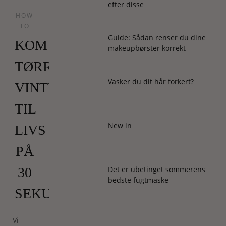
efter disse
HOW
TO
Guide: Sådan renser du dine
KOM
makeupbørster korrekt
TØRRE
Vasker du dit hår forkert?
VINTERLÆBER
TIL
New in
LIVS
PÅ
Det er ubetinget sommerens
30
bedste fugtmaske
SEKUNDER
Vi