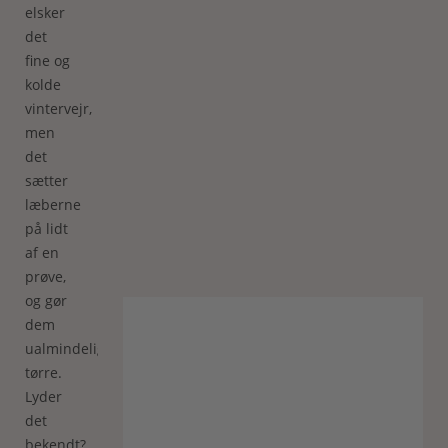
elsker
det
fine og
kolde
vintervejr,
men
det
sætter
læberne
på lidt
af en
prøve,
og gør
dem
ualmindeligt
tørre.
Lyder
det
bekendt?