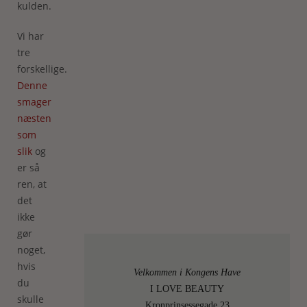
kulden.
Vi har
tre
forskellige.
Denne
smager
næsten
som
slik
og
er så
ren, at
det
ikke
gør
noget,
hvis
Velkommen i Kongens Have
du
I LOVE BEAUTY
skulle
Kronprinsessegade 23