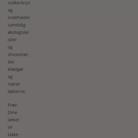
sukkerkrystaller
og
indeholder
samtidig
økologiske
olier
og
sheasmør,
der
blødgør
og
nærer
læberne.
Prøv.
Dine
læber
vil
takke