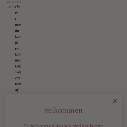
November
2025
Det
er
i
morgen,
du
kan
få
en
konsultation
med
Gucci
Westmans
eget
team
af
makeupartister
19.
January
Velkommen
2026
Er det vores onlineshop med det bedste