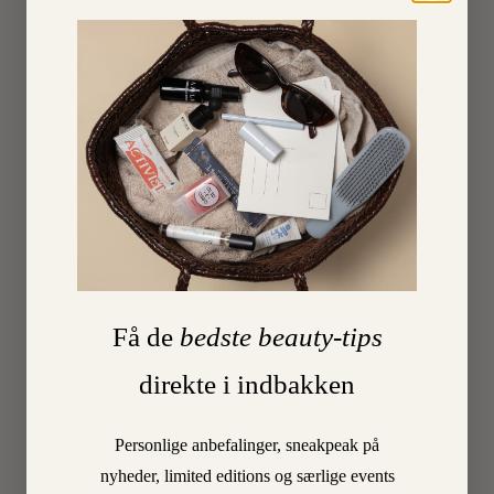
mint
.
Kom
lidt på
læberne
og
massér
blidt
med
fingrene.
Det
fjerner
Få de
bedste beauty-tips
tør
hud,
direkte i indbakken
skaber
cirkulation
(og
Personlige anbefalinger, sneakpeak på
dermed
nyheder, limited editions og særlige events