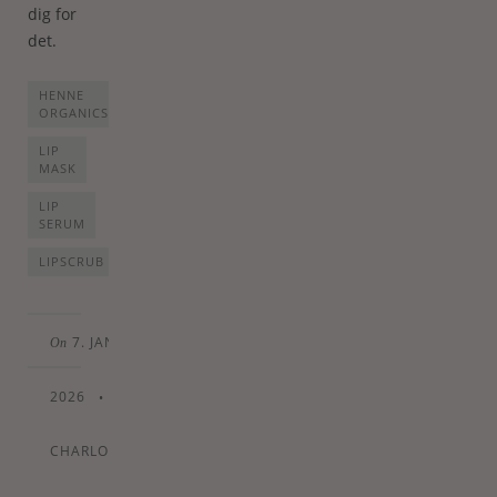
dig for
det.
HENNE
ORGANICS
LIP
MASK
LIP
SERUM
LIPSCRUB
7. JANUARY
On
2026
•
By
CHARLOTTE