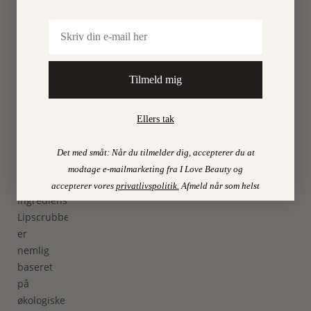
både
farve
Email
og
fylde i
læberne)
Tilmeld mig
og så
plejer
den
Ellers tak
dine
læber
Det med småt: Når du tilmelder dig, accepterer du at
med
modtage e-mailmarketing fra I Love Beauty og
gode
accepterer vores
privatlivspolitik
.
Afmeld når som helst
ingredienser.
Lipscrubben
er
nemlig
baseret
på
økologiske