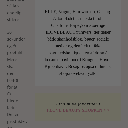
Så læs
ELLE, Vogue, Eurowoman, Gala og
endelig
Aftonbladet har tjekket ind i
videre.
Charlotte Torpegaards særlige
30
ILOVEBEAUTYunivers, der tæller
sekunder
både skønhedsblog, bøger, sociale
og ét
medier og den helt unikke
produkt.
skønhedsboutique i en af de små
Mere
berømte pavilloner i Kongens Have i
skal
København. Besøg os også online på
der
shop.ilovebeauty.dk.
ikke til
for at
få
bløde
Find mine favoritter i
læber.
I LOVE BEAUTY-SHOPPEN > >
Det er
produktet,