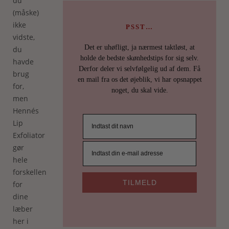
du
(måske)
ikke
PSST…
vidste,
Det er uhøfligt, ja nærmest taktløst, at
du
holde de bedste skønhedstips for sig selv.
havde
Derfor deler vi selvfølgelig ud af dem. Få
brug
en mail fra os det øjeblik, vi har opsnappet
for,
noget, du skal vide.
men
Hennés
Lip
Exfoliator
gør
hele
forskellen
TILMELD
for
dine
læber
her i