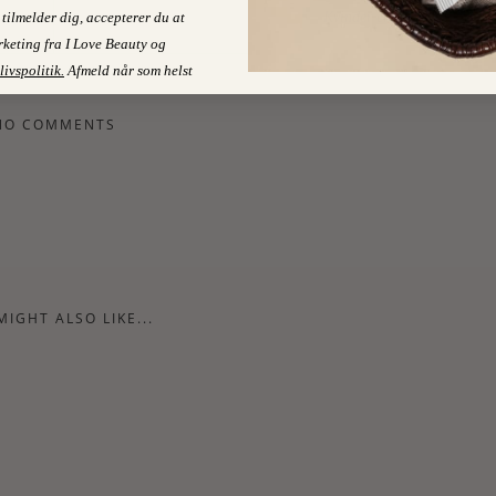
tilmelder dig, accepterer du at
Kvinder er som egern
keting fra I Love Beauty og
livspolitik
.
Afmeld når som helst
NO COMMENTS
MIGHT ALSO LIKE...