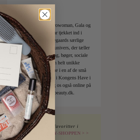
ELLE, Vogue, Eurowoman, Gala og
Aftonbladet har tjekket ind i
Charlotte Torpegaards særlige
ILOVEBEAUTYunivers, der tæller
både skønhedsblog, bøger, sociale
medier og den helt unikke
skønhedsboutique i en af de små
berømte pavilloner i Kongens Have i
København. Besøg os også online på
shop.ilovebeauty.dk.
Find mine favoritter i
I LOVE BEAUTY-SHOPPEN > >