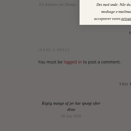
Det med småt: Når du 
En fodnote om Disney
modtage e-mailmar
accepterer vores
privat
LEAVE A REPLY
You must be
logged in
to post a comment.
YOU 
Rigtig mange af jer har spurgt efter
disse
30. July 2026