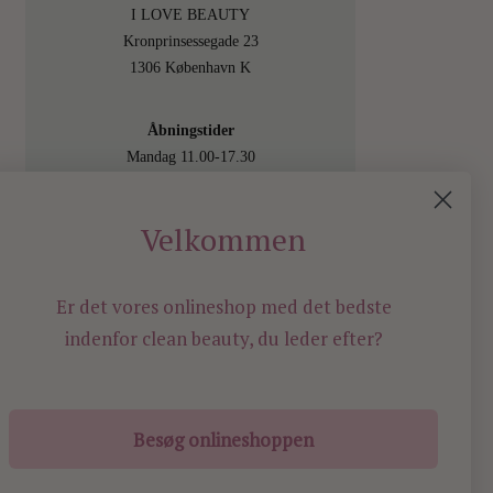
I LOVE BEAUTY
Kronprinsessegade 23
1306 København K
Åbningstider
Mandag 11.00-17.30
Tirsdag 11.00-17.30
Onsdag 11.00-17.30
Velkommen
Torsdag 11.00-17.30
Fredag 11.00-17.30
Lørdag 11.00-15.00
Er det vores onlineshop med det bedste
Besøg os også online på
indenfor
clean beauty, du leder efter?
shop.ilovebeauty.dk
Besøg onlineshoppen