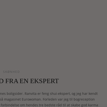
SKØNHED
 FRA EN EKSPERT
es boligsider. Ranvita er feng shui-ekspert, og jeg har kendt
på magasinet Eurowoman. Forleden var jeg til bogreception
n forbindelse om hendes tre bedste råd til at skabe god karma