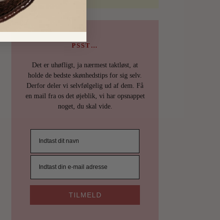
PSST…
Det er uhøfligt, ja nærmest taktløst, at
holde de bedste skønhedstips for sig selv.
Derfor deler vi selvfølgelig ud af dem. Få
en mail fra os det øjeblik, vi har opsnappet
noget, du skal vide.
TILMELD