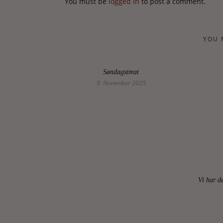
You must be
logged in
to post a comment.
YOU 
Søndagstreat
9. November 2025
Vi har de