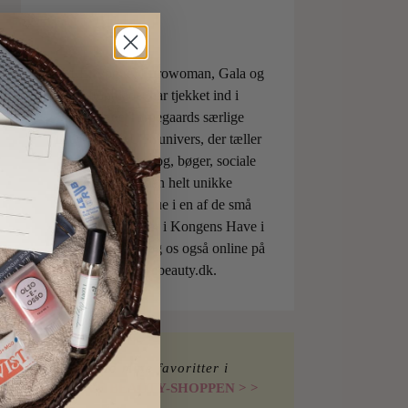
ELLE, Vogue, Eurowoman, Gala og
Aftonbladet har tjekket ind i
Charlotte Torpegaards særlige
ILOVEBEAUTYunivers, der tæller
både skønhedsblog, bøger, sociale
medier og den helt unikke
skønhedsboutique i en af de små
berømte pavilloner i Kongens Have i
København. Besøg os også online på
shop.ilovebeauty.dk.
Find mine favoritter i
I LOVE BEAUTY-SHOPPEN > >