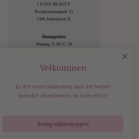
I LOVE BEAUTY
Kronprinsessegade 23
1306 København K
Åbningstider
Mandag 11.00-17.30
Tirsdag 11.00-17.30
Onsdag 11.00-17.30
Velkommen
Torsdag 11.00-17.30
Fredag 11.00-17.30
Lørdag 11.00-15.00
Er det vores onlineshop med det bedste
Besøg os også online på
indenfor
clean beauty, du leder efter?
shop.ilovebeauty.dk
Besøg onlineshoppen