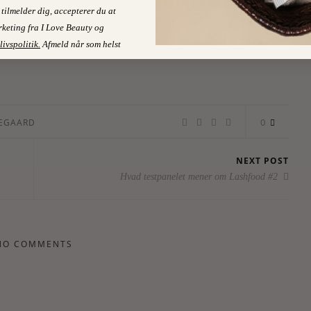
påførte serummet hver aften, inden jeg gik i seng. Og efter 6
tilmelder dig, accepterer du at
e vipper er blevet kraftigere, ser sundere ud og jeg får
keting fra I Love Beauty og
kke mine vipper ser ud.
livspolitik
.
Afmeld når som helst
0
PEGAARD
NEXT POST
Hvad testpanelet mener om Lashfood #2
NO COMMENTS