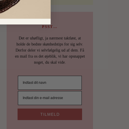
PSST…
Det er uhøfligt, ja nærmest taktløst, at
holde de bedste skønhedstips for sig selv.
Derfor deler vi selvfølgelig ud af dem. Få
en mail fra os det øjeblik, vi har opsnappet
noget, du skal vide.
TILMELD