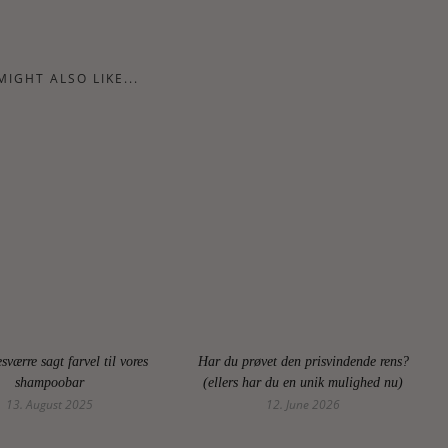
MIGHT ALSO LIKE...
sværre sagt farvel til vores
Har du prøvet den prisvindende rens?
shampoobar
(ellers har du en unik mulighed nu)
13. August 2025
12. June 2026