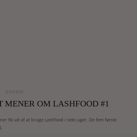
DIVERSE
T MENER OM LASHFOOD #1
er fik ud af at bruge Lashfood i seks uger. De fem første
g.