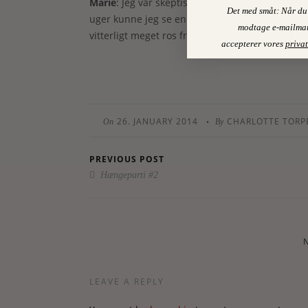
Marie
: Jeg var skeptisk til at starte med, men 
Det med småt: Når du 
uger kunne jeg se en ret så tydelig forskel. Min
modtage e-mailmar
vitterligt meget ros fra veninder om, hvor smu
accepterer vores
privat
26. JANUARY 2014
CHARLOTTE TOR
•
On
By
PREVIOUS POST
Hængeparti #2
LEAVE A REPLY