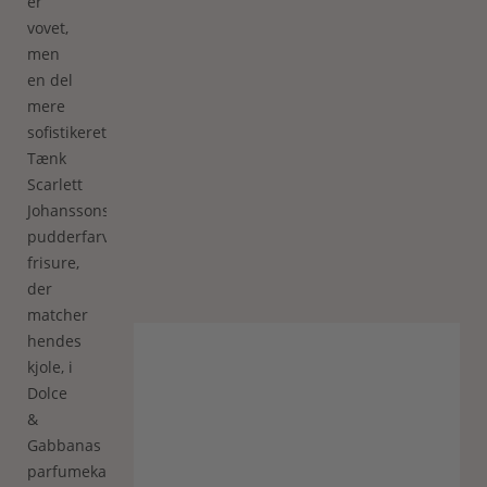
er
vovet,
men
en del
mere
sofistikeret.
Tænk
Scarlett
Johanssons
pudderfarvede
frisure,
der
matcher
hendes
kjole, i
Dolce
&
Gabbanas
parfumekampagne,