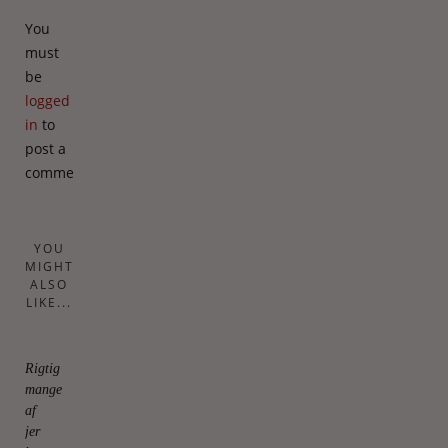
You
must
be
logged
in
to
post a
comment.
YOU
MIGHT
ALSO
LIKE...
Rigtig
mange
af
jer