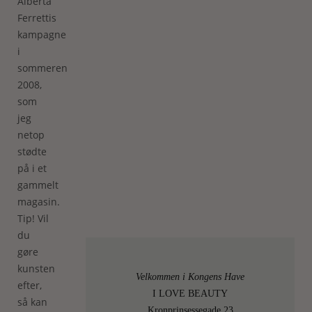
Alberta
Ferrettis
kampagne
i
sommeren
2008,
som
jeg
netop
stødte
på i et
gammelt
magasin.
Tip! Vil
du
gøre
kunsten
Velkommen i Kongens Have
efter,
I LOVE BEAUTY
så kan
Kronprinsessegade 23