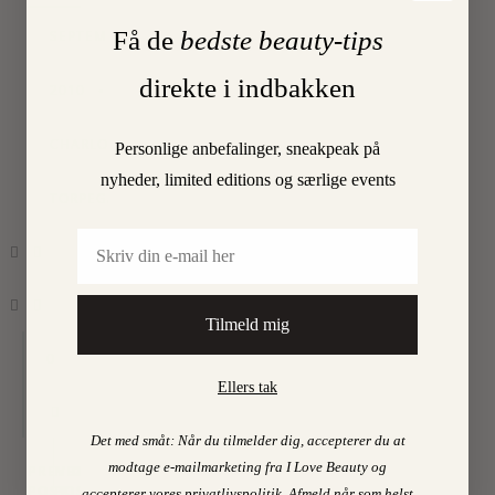
Få de
bedste beauty-tips
SEPTEMBER
direkte i indbakken
2010
•
By
CHARLOTTE
Personlige anbefalinger, sneakpeak på
nyheder, limited editions og særlige events
TORPEGAARD
Email
Tilmeld mig
0
Ellers tak
Det med småt: Når du tilmelder dig, accepterer du at
modtage e-mailmarketing fra I Love Beauty og
PREVIOUS
NEXT
POST
POST
accepterer vores
privatlivspolitik
.
Afmeld når som helst