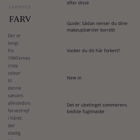
efter disse
SKØNHED
FARVESTREJF
Guide: Sådan renser du dine
makeupbørster korrekt
Der er
langt
fra
Vasker du dit hår forkert?
1980’ernes
crazy
colour
New in
til
denne
sæsons
allestedsnærværende
Det er ubetinget sommerens
farvestrejf
bedste fugtmaske
i håret,
der
stadig