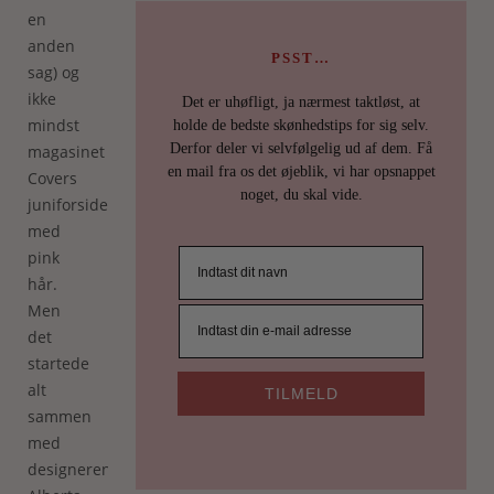
en
anden
PSST…
sag) og
ikke
Det er uhøfligt, ja nærmest taktløst, at
mindst
holde de bedste skønhedstips for sig selv.
Derfor deler vi selvfølgelig ud af dem. Få
magasinet
en mail fra os det øjeblik, vi har opsnappet
Covers
noget, du skal vide.
juniforside
med
pink
hår.
Men
det
startede
alt
TILMELD
sammen
med
designeren