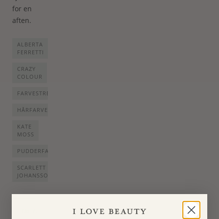
for en
aften.
ALBERTA
FERRETTI
CRAZY
COLOUR
FARVESTREJF
HÅRFARVE
KATE
MOSS
PUDDERFARVET
SCARLETT
JOHANSSON
7.
On