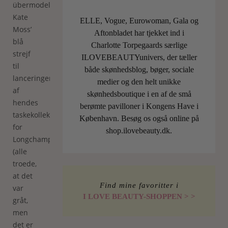
übermodellen
Kate
ELLE, Vogue, Eurowoman, Gala og
Moss’
Aftonbladet har tjekket ind i
blå
Charlotte Torpegaards særlige
strejf
ILOVEBEAUTYunivers, der tæller
til
både skønhedsblog, bøger, sociale
lanceringen
medier og den helt unikke
af
skønhedsboutique i en af de små
hendes
berømte pavilloner i Kongens Have i
taskekollektion
København. Besøg os også online på
for
shop.ilovebeauty.dk.
Longchamps
(alle
troede,
at det
Find mine favoritter i
var
I LOVE BEAUTY-SHOPPEN > >
gråt,
men
det er