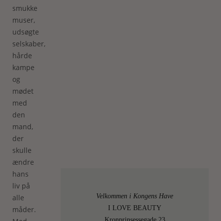
smukke
muser,
udsøgte
selskaber,
hårde
kampe
og
mødet
med
den
mand,
der
skulle
ændre
hans
liv på
Velkommen i Kongens Have
alle
I LOVE BEAUTY
måder.
Kronprinsessegade 23