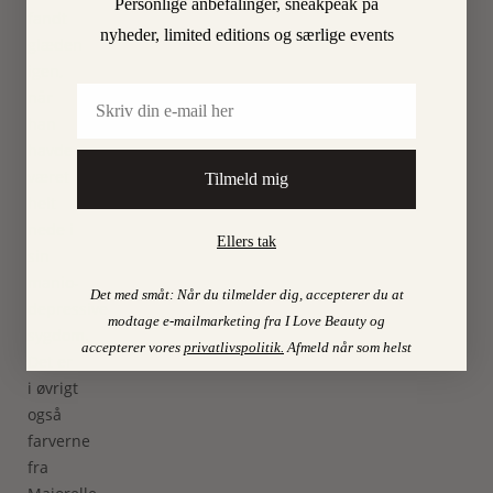
Personlige anbefalinger, sneakpeak på
fandt
nyheder, limited editions og særlige events
glæden
igen,
Email
når
han
havde
været
Tilmeld mig
helt
nede i
Ellers tak
sin
manio-
Det med småt: Når du tilmelder dig, accepterer du at
depressive
modtage e-mailmarketing fra I Love Beauty og
sygdom.
accepterer vores
privatlivspolitik
.
Afmeld når som helst
Det er
i øvrigt
også
farverne
fra