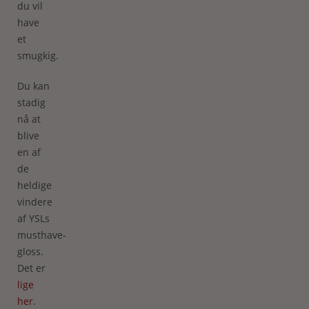
du vil
have
et
smugkig.
Du kan
stadig
nå at
blive
en af
de
heldige
vindere
af YSLs
musthave-
gloss.
Det er
lige
her
.