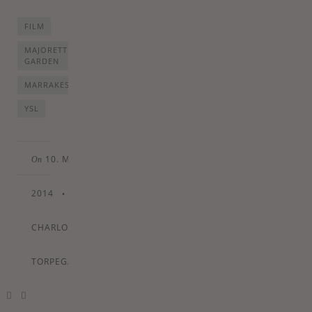
FILM
MAJORETTE
GARDEN
MARRAKESH
YSL
10. MARCH
On
2014
•
By
CHARLOTTE
TORPEGAARD