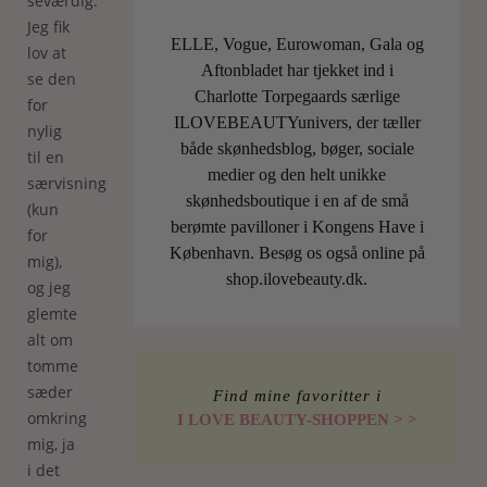
seværdig.
Jeg fik
ELLE, Vogue, Eurowoman, Gala og
lov at
Aftonbladet har tjekket ind i
se den
Charlotte Torpegaards særlige
for
ILOVEBEAUTYunivers, der tæller
nylig
både skønhedsblog, bøger, sociale
til en
medier og den helt unikke
særvisning
skønhedsboutique i en af de små
(kun
berømte pavilloner i Kongens Have i
for
København. Besøg os også online på
mig),
shop.ilovebeauty.dk.
og jeg
glemte
alt om
tomme
sæder
Find mine favoritter i
omkring
I LOVE BEAUTY-SHOPPEN > >
mig, ja
i det