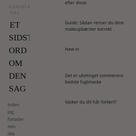
efter disse
ILOVEBEAUTY
TIPS
Guide: Sådan renser du dine
ET
makeupbørster korrekt
SIDSTE
ORD
New in
OM
DEN
Det er ubetinget sommerens
bedste fugtmaske
SAG
Vasker du dit hår forkert?
Inden
jeg
forlader
min
lille