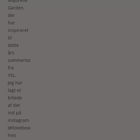
Majorelle
Garden,
der
har
inspireret
til
dette
års
sommerlook
fra
YSL.
Jeg har
lagt et
billede
af det
ind på
instagram
(#ilovebeautydk),
hvis