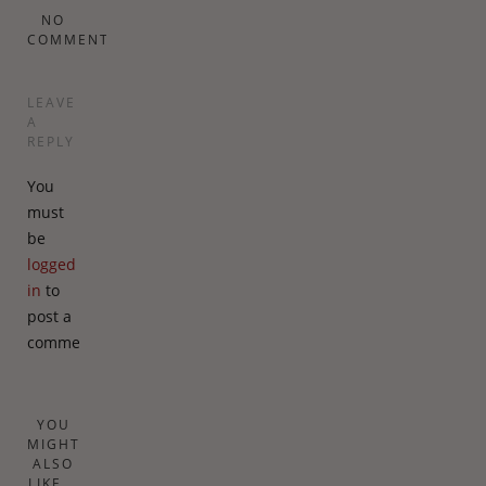
NO
COMMENTS
LEAVE
A
REPLY
You
must
be
logged
in
to
post a
comment.
YOU
MIGHT
ALSO
LIKE...