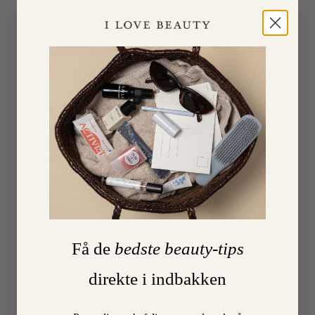
fantastiske
billeder
fra
Yves
Saint
Laurents
og
Pierre
Bergés
berømte
hus
Majorelle
Garden
i
Marrakesh,
Få de
bedste beauty-tips
hvor
Yves
direkte i indbakken
Saint
Laurent