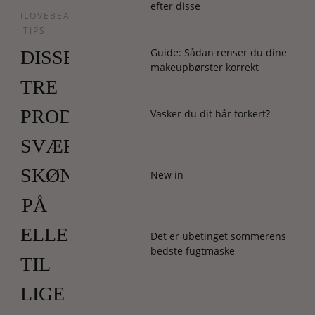
efter disse
ILOVEBEAUTY
TIPS
Guide: Sådan renser du dine
DISSE
makeupbørster korrekt
TRE
PRODUKTER
Vasker du dit hår forkert?
SVÆRGER
SKØNHEDSREDAKTØREN
New in
PÅ
ELLE
Det er ubetinget sommerens
bedste fugtmaske
TIL
LIGE