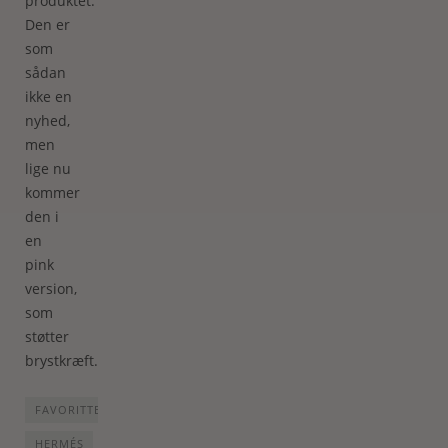
produktet.
Den er
som
sådan
ikke en
nyhed,
men
lige nu
kommer
den i
en
pink
version,
som
støtter
brystkræft.
FAVORITTER
HERMÉS