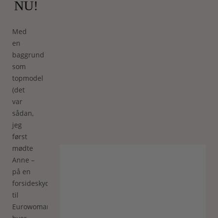
NU!
Med
en
baggrund
som
topmodel
(det
var
sådan,
jeg
først
mødte
Anne –
på en
forsideskydning
til
Eurowoman,