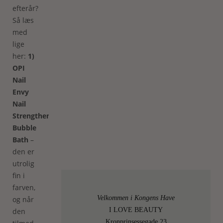
efterår?
Så læs
med
lige
her:
1)
OPI
Nail
Envy
Nail
Strengthener
Bubble
Bath
–
den er
utrolig
fin i
farven,
Velkommen i Kongens Have
og når
I LOVE BEAUTY
den
Kronprinsessegade 23