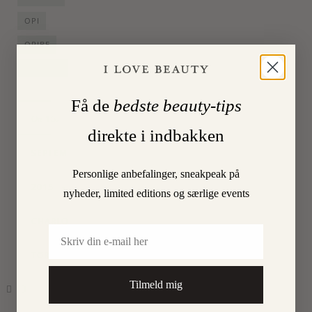
OPI
ORIBE
SKØNHEDSREDAKTØR
Få de
bedste beauty-tips
15.
On
direkte i indbakken
SEPTEMBER
Personlige anbefalinger, sneakpeak på
2015
•
By
nyheder, limited editions og særlige events
CHARLOTTE
Email
TORPEGAARD
Tilmeld mig