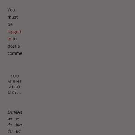
You
must
be
logged
in
to
post a
comment.
YOU
MIGHT
ALSO
LIKE...
Derfor
Det
ser
er
du
blevet
den
tid