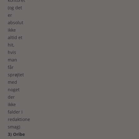
kontoret
(og det
er
absolut
ikke
altid et
hit,
hvis
man
får
sprøjtet
med
noget
der
ikke
falder i
redaktionens
smag)
3) Oribe