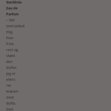
Gardénia
Eau de
Parfum
– Det
overraskede
mig,
hvor
frisk,
rent og
skønt
den
dufter.
Jeg er
ellers
ret
kræsen
med
dufte,
men