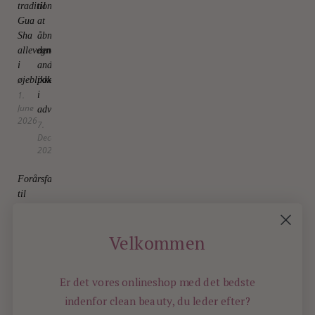
traditionelle
til
Gua
at
Sha
åbne
allevegne
den
i
anden
øjeblikket
pakke
1.
i
June
adventsboksen
2026
7.
December
2025
Forårsfavorit
til
fingerspidserne
12.
May
Velkommen
2026
Er det vores onlineshop med det bedste
indenfor
clean beauty, du leder efter?