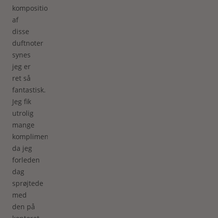
kompositionen
af
disse
duftnoter
synes
jeg er
ret så
fantastisk.
Jeg fik
utrolig
mange
komplimenter,
da jeg
forleden
dag
sprøjtede
med
den på