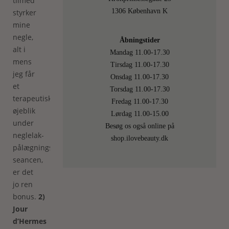
tilmed
1306 København K
styrker
mine
negle,
Åbningstider
alt i
Mandag 11.00-17.30
mens
Tirsdag 11.00-17.30
jeg får
Onsdag 11.00-17.30
et
Torsdag 11.00-17.30
terapeutisk
Fredag 11.00-17.30
øjeblik
Lørdag 11.00-15.00
under
Besøg os også online på
neglelak-
shop.ilovebeauty.dk
pålægnings-
seancen,
er det
jo ren
bonus.
2)
Jour
d’Hermes