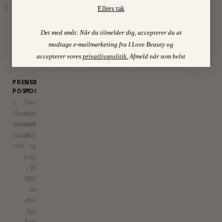
Ellers tak
2
Det med småt: Når du tilmelder dig, accepterer du at
modtage e-mailmarketing fra I Love Beauty og
accepterer vores
privatlivspolitik
.
Afmeld når som helst
PREVIOUS
NEXT
POST
POST
Smukke
Hvad
vipper,
skønhedsredaktørerne
sprælsk
buzzer
duft
over
og
solglød
- få
SKØNs
tre
efterårsfavoritter
lige