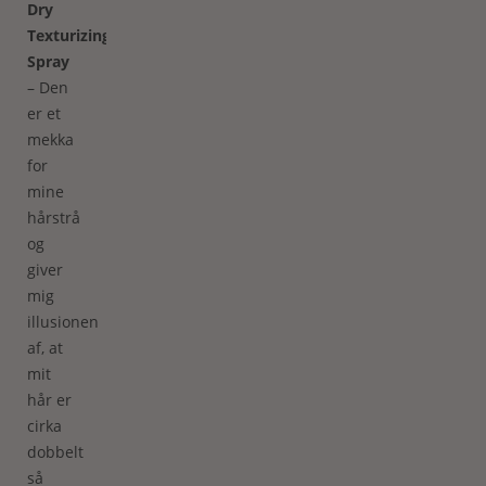
Dry
Texturizing
Spray
– Den
er et
mekka
for
mine
hårstrå
og
giver
mig
illusionen
af, at
mit
hår er
cirka
dobbelt
så