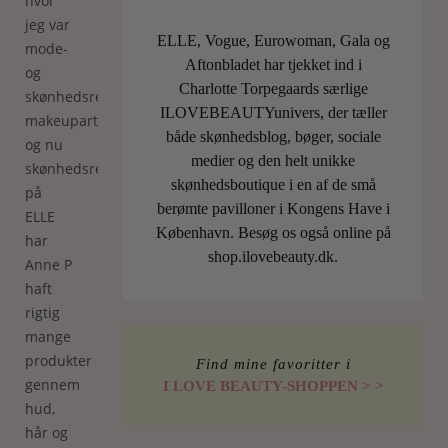
hvor
jeg var
ELLE, Vogue, Eurowoman, Gala og
mode-
Aftonbladet har tjekket ind i
og
Charlotte Torpegaards særlige
skønhedsredaktør),
ILOVEBEAUTYunivers, der tæller
makeupartist
både skønhedsblog, bøger, sociale
og nu
medier og den helt unikke
skønhedsredaktør
skønhedsboutique i en af de små
på
berømte pavilloner i Kongens Have i
ELLE
København. Besøg os også online på
har
shop.ilovebeauty.dk.
Anne P
haft
rigtig
mange
produkter
Find mine favoritter i
gennem
I LOVE BEAUTY-SHOPPEN > >
hud,
hår og