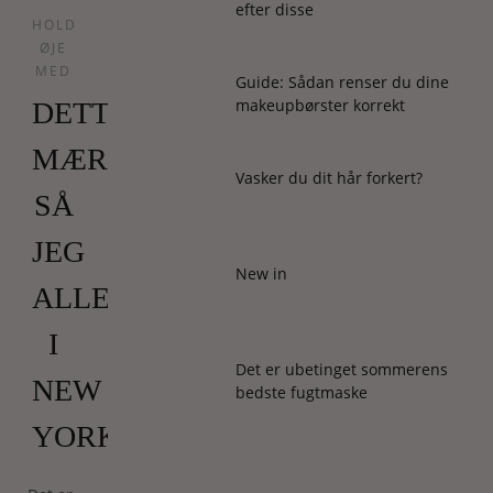
efter disse
HOLD
ØJE
MED
Guide: Sådan renser du dine
makeupbørster korrekt
DETTE
MÆRKE
Vasker du dit hår forkert?
SÅ
JEG
New in
ALLEVEGNE
I
Det er ubetinget sommerens
NEW
bedste fugtmaske
YORK