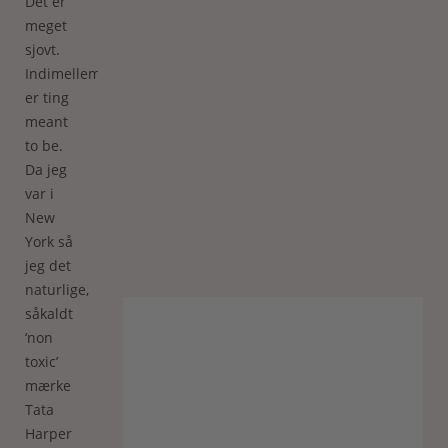
Det er
meget
sjovt.
Indimellem
er ting
meant
to be.
Da jeg
var i
New
York så
jeg det
naturlige,
såkaldt
‘non
toxic’
mærke
Tata
Harper