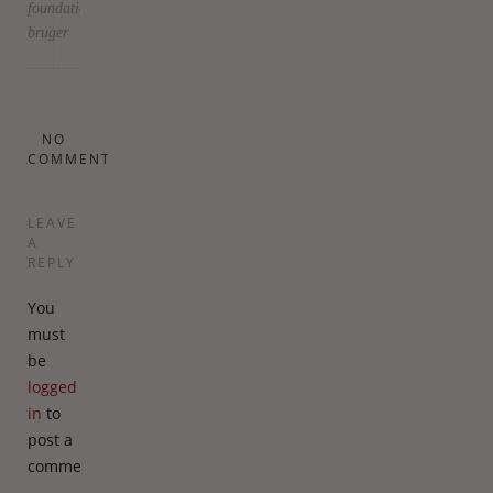
foundation
bruger
NO
COMMENTS
LEAVE
A
REPLY
You
must
be
logged
in
to
post a
comment.