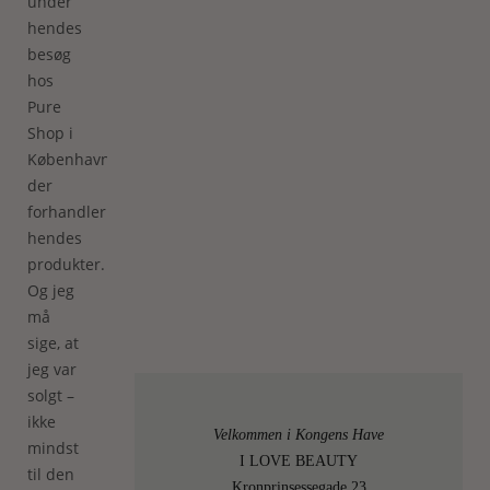
under
hendes
besøg
hos
Pure
Shop i
København,
der
forhandler
hendes
produkter.
Og jeg
må
sige, at
jeg var
solgt –
ikke
Velkommen i Kongens Have
mindst
I LOVE BEAUTY
til den
Kronprinsessegade 23