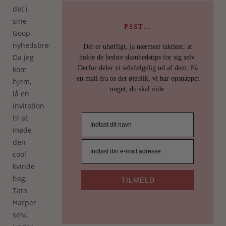
det i
sine
PSST…
Goop-
nyhedsbreve).
Det er uhøfligt, ja nærmest taktløst, at
Da jeg
holde de bedste skønhedstips for sig selv.
Derfor deler vi selvfølgelig ud af dem. Få
kom
en mail fra os det øjeblik, vi har opsnappet
hjem,
noget, du skal vide.
lå en
invitation
til at
møde
den
cool
kvinde
bag,
TILMELD
Tata
Harper
selv,