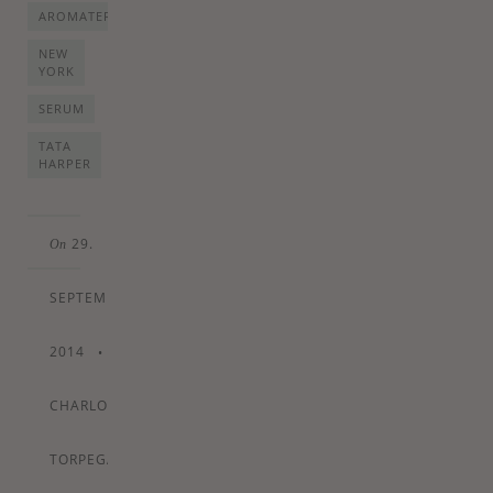
AROMATERAPI
NEW
YORK
SERUM
TATA
HARPER
29.
On
SEPTEMBER
2014
•
By
CHARLOTTE
TORPEGAARD