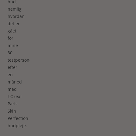
hud,
nemlig
hvordan
det er
gået
for
mine
30
testpersoner
efter
en
måned
med
L’Oréal
Paris
Skin
Perfection-
hudpleje.