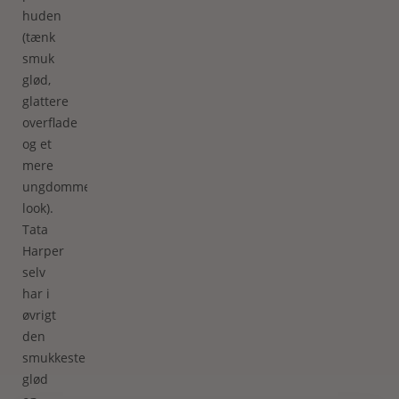
huden
(tænk
smuk
glød,
glattere
overflade
og et
mere
ungdommeligt
look).
Tata
Harper
selv
har i
øvrigt
den
smukkeste
glød