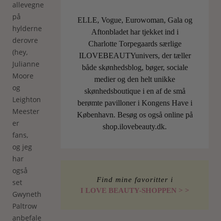
allevegne
på
ELLE, Vogue, Eurowoman, Gala og
hylderne
Aftonbladet har tjekket ind i
derovre
Charlotte Torpegaards særlige
(hey,
ILOVEBEAUTYunivers, der tæller
Julianne
både skønhedsblog, bøger, sociale
Moore
medier og den helt unikke
og
skønhedsboutique i en af de små
Leighton
berømte pavilloner i Kongens Have i
Meester
København. Besøg os også online på
er
shop.ilovebeauty.dk.
fans,
og jeg
har
også
Find mine favoritter i
set
I LOVE BEAUTY-SHOPPEN > >
Gwyneth
Paltrow
anbefale