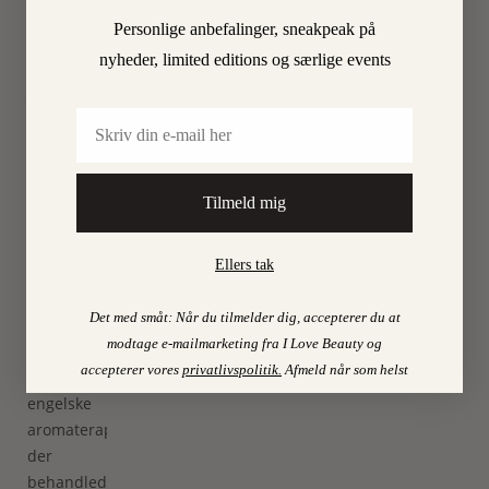
natur
Personlige anbefalinger, sneakpeak på
og idyl
nyheder, limited editions og særlige events
overalt).
Jeg
faldt
Email
også
pladask
for de
Tilmeld mig
fire
små
Ellers tak
aromaterapi-
roll’ons,
Det med småt: Når du tilmelder dig, accepterer du at
som er
modtage e-mailmarketing fra I Love Beauty og
formuleret
accepterer vores
privatlivspolitik
.
Afmeld når som helst
af den
engelske
aromaterapeut,
der
behandlede