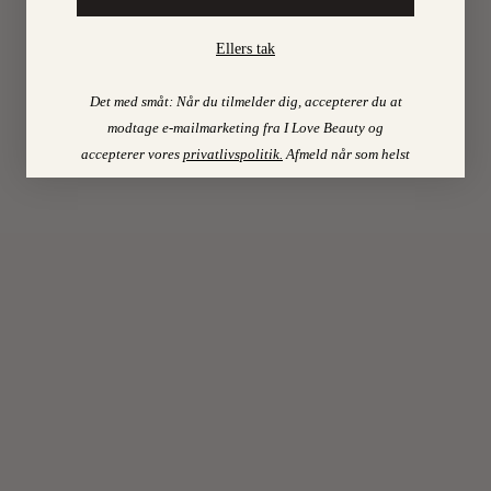
Reply
13.
January
Ellers tak
2016
at
15:16
Det med småt: Når du tilmelder dig, accepterer du at
modtage e-mailmarketing fra I Love Beauty og
Men
accepterer vores
privatlivspolitik
.
Afmeld når som helst
hende
her
har
da
contour
over
det
hele.
Så
meget
har
det
vel