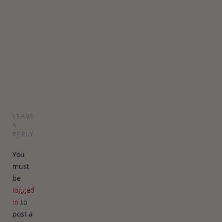
det
giver
mening.
Mange
hilsner,
Charlotte
LEAVE
A
REPLY
You
must
be
logged
in
to
post a