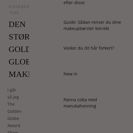
efter disse
ILOVEBEAUTY
TIPS
Guide: Sådan renser du dine
DEN
makeupbørster korrekt
STØRSTE
GOLDEN
Vasker du dit hår forkert?
GLOBE-
MAKEUPTREND
New in
I går
så jeg
Panna cotta med
The
manukahonning
Golden
Globe
Award
Show