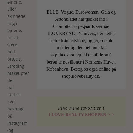
øjnene.
Eller
ELLE, Vogue, Eurowoman, Gala og
skinnede
Aftonbladet har tjekket ind i
mig i
Charlotte Torpegaards særlige
øjnene,
ILOVEBEAUTYunivers, der tæller
for at
både skønhedsblog, bøger, sociale
være
medier og den helt unikke
helt
skønhedsboutique i en af de små
præcis.
berømte pavilloner i Kongens Have i
Strobing.
København. Besøg os også online på
Makeuptendensen,
shop.ilovebeauty.dk.
der
har
fået sit
eget
Find mine favoritter i
hashtag
I LOVE BEAUTY-SHOPPEN > >
på
Instagram
(og