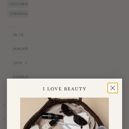
HOLLYWOOD
STROBING
13.
On
JANUARY
2016
•
By
CHARLOTTE
TORPEGAARD