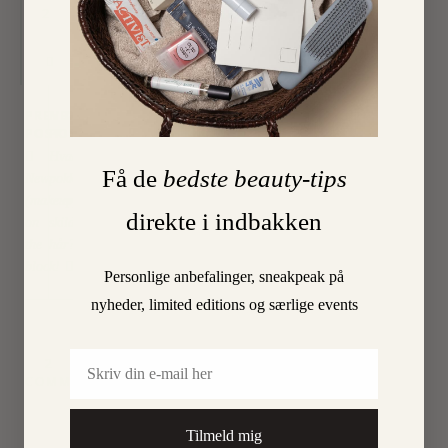
2
PREVIOUS
NEXT
POST
POST
Hvad
Få de
bedste beauty-tips
New
pokker
(makeup)kid
er
direkte i indbakken
on
skildpaddeskjold-
the
hår?
block!
Personlige anbefalinger, sneakpeak på
nyheder, limited editions og særlige events
Email
2
COMMENTS
KARINA
Log
Tilmeld mig
in to
KONRAD