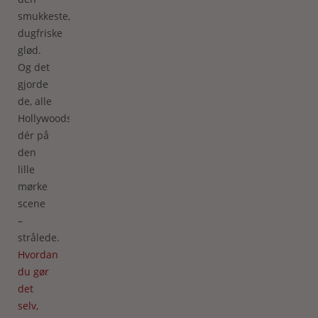
smukkeste,
dugfriske
glød.
Og det
gjorde
de, alle
Hollywoodstjernerne
dér på
den
lille
mørke
scene
–
strålede.
Hvordan
du gør
det
selv,