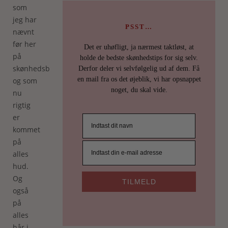
som
jeg har
PSST…
nævnt
før her
Det er uhøfligt, ja nærmest taktløst, at
på
holde de bedste skønhedstips for sig selv.
skønhedsbloggen),
Derfor deler vi selvfølgelig ud af dem. Få
en mail fra os det øjeblik, vi har opsnappet
og som
noget, du skal vide.
nu
rigtig
er
kommet
på
alles
hud.
Og
TILMELD
også
på
alles
hår i