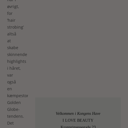
øvrigt,
for
‘hair
strobing’
altså
at
skabe
skinnende
highlights
i håret,
var
også
en
kæmpestor
Golden
Globe-
Velkommen i Kongens Have
tendens.
I LOVE BEAUTY
Det
Kronprinsessegade 23