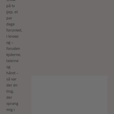
på tv
(jep, et
par
dage
forsinket,
I know)
og –
foruden
kjolerne,
talerne
og
håret –
så var
der én
ting,
der
sprang
mig i