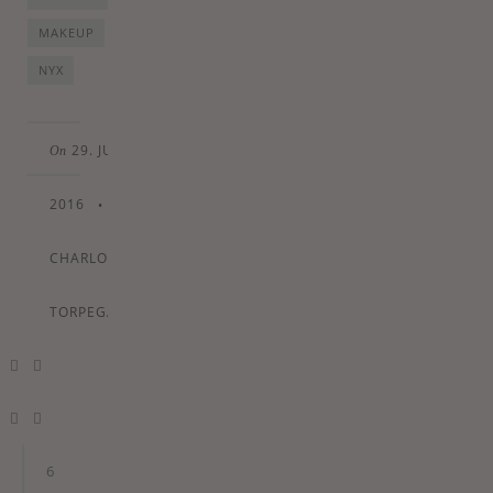
MAKEUP
NYX
29. JUNE
On
2016
•
By
CHARLOTTE
TORPEGAARD
6