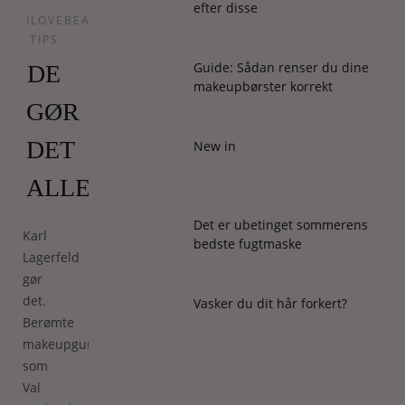
efter disse
ILOVEBEAUTY
TIPS
Guide: Sådan renser du dine
DE
makeupbørster korrekt
GØR
DET
New in
ALLESAMMEN!
Det er ubetinget sommerens
Karl
bedste fugtmaske
Lagerfeld
gør
det.
Vasker du dit hår forkert?
Berømte
makeupguruer
som
Val