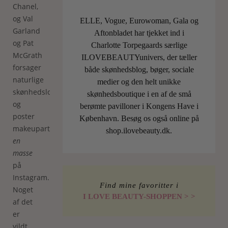
Chanel,
og Val
ELLE, Vogue, Eurowoman, Gala og
Garland
Aftonbladet har tjekket ind i
og Pat
Charlotte Torpegaards særlige
McGrath
ILOVEBEAUTYunivers, der tæller
forsager
både skønhedsblog, bøger, sociale
naturlige
medier og den helt unikke
skønhedslooks
skønhedsboutique i en af de små
og
berømte pavilloner i Kongens Have i
poster
København. Besøg os også online på
makeupartisterier
shop.ilovebeauty.dk.
en
masse
på
Instagram.
Find mine favoritter i
Noget
I LOVE BEAUTY-SHOPPEN > >
af det
er
vildt,