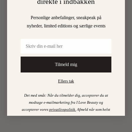
direkte i indbakken
ung
trend
(jeg
Personlige anbefalinger, sneakpeak på
læste
nyheder, limited editions og særlige events
lige
en
Email
analyse,
der
viste
at
Tilmeld mig
de
helt
Ellers tak
unge
piger
Det med småt: Når du tilmelder dig, accepterer du at
bruger
modtage e-mailmarketing fra I Love Beauty og
op
accepterer vores
privatlivspolitik
.
Afmeld når som helst
til
to
timer