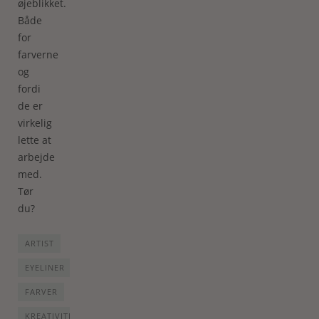
øjeblikket.
Både
for
farverne
og
fordi
de er
virkelig
lette at
arbejde
med.
Tør
du?
ARTIST
EYELINER
FARVER
KREATIVITET