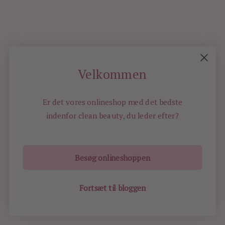
det,
du
har
lyst
til;)
Jeg
Velkommen
kender
ikke
Er det vores onlineshop med det bedste
mærket,
men
indenfor
clean beauty, du leder efter?
har
lige
tjekket
Besøg onlineshoppen
det
ud.
Det
Fortsæt til bloggen
er
et
meget