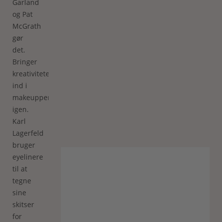
Garland
og Pat
McGrath
gør
det.
Bringer
kreativiteten
ind i
makeuppen
igen.
Karl
Lagerfeld
bruger
eyelinere
til at
tegne
sine
skitser
for