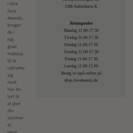
i NYX
1306 København K
Face
Awards,
Åbningstider
bruger
Mandag 11.00-17.30
de i
Tirsdag 11.00-17.30
høj
Onsdag 11.00-17.30
grad
Torsdag 11.00-17.30
makeup
Fredag 11.00-17.30
til at
Lørdag 11.00-15.00
udtrykke
Besøg os også online på
sig
shop.ilovebeauty.dk
med.
Har du
lyst til
at give
din
sommer
et
twist,