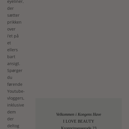
eyeliner,
der
sætter
prikken
over
i’et på
et
ellers
bart
ansigt.
Spørger
du
førende
Youtube-
vloggers,
inklusive
dem
Velkommen i Kongens Have
der
I LOVE BEAUTY
deltog
Kronprinsessegade 23