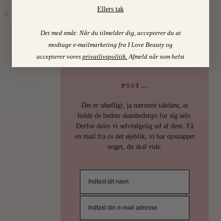
Ellers tak
Find mine favoritter i
I LOVE BEAUTY-SHOPPEN > >
Det med småt: Når du tilmelder dig, accepterer du at
2
modtage e-mailmarketing fra I Love Beauty og
accepterer vores
privatlivspolitik
.
Afmeld når som helst
PSST…
Det er uhøfligt, ja nærmest taktløst, at
holde de bedste skønhedstips for sig selv.
Derfor deler vi selvfølgelig ud af dem. Få
en mail fra os det øjeblik, vi har opsnappet
noget, du skal vide.