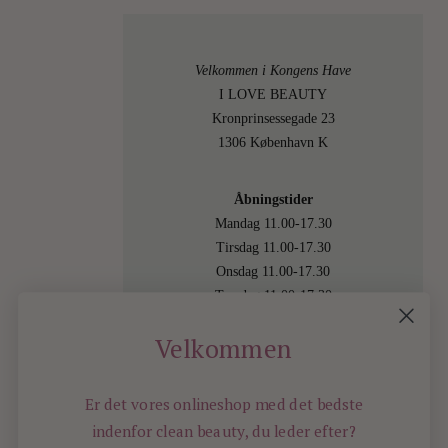
Velkommen i Kongens Have
I LOVE BEAUTY
Kronprinsessegade 23
1306 København K
Åbningstider
Mandag 11.00-17.30
Tirsdag 11.00-17.30
Onsdag 11.00-17.30
Torsdag 11.00-17.30
Fredag 11.00-17.30
Velkommen
Lørdag 11.00-15.00
Besøg os også online på
shop.ilovebeauty.dk
Er det vores onlineshop med det bedste
indenfor
clean beauty, du leder efter?