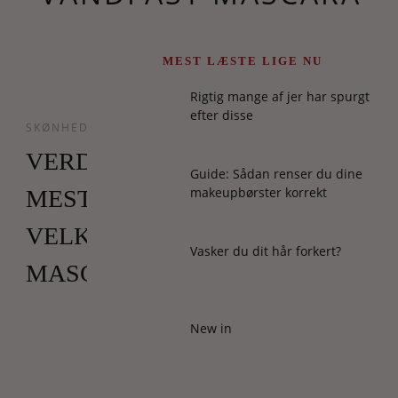
MEST LÆSTE LIGE NU
Rigtig mange af jer har spurgt
efter disse
SKØNHED
VERDENS
Guide: Sådan renser du dine
makeupbørster korrekt
MEST
VELKLÆDTE
Vasker du dit hår forkert?
MASCARA
Det
New in
kaldes
Helena
Rubinsteins