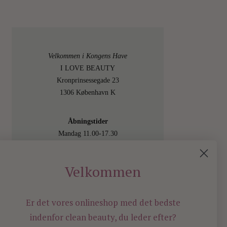
Velkommen i Kongens Have
I LOVE BEAUTY
Kronprinsessegade 23
1306 København K
Åbningstider
Mandag 11.00-17.30
Tirsdag 11.00-17.30
Onsdag 11.00-17.30
Velkommen
Torsdag 11.00-17.30
Fredag 11.00-17.30
Lørdag 11.00-15.00
Er det vores onlineshop med det bedste
Besøg os også online på
indenfor
clean beauty, du leder efter?
shop.ilovebeauty.dk