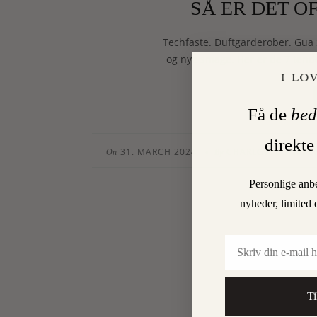
SÅ ER DET O
Techfaste. Duftgarderober. Gua 
og nye smage. Her er de 7 tend
Få de
bed
direkte
31. MARCH 2024
CHARLOTTE TORPE
•
On
By
Personlige anb
nyheder, limited 
Email
Ti