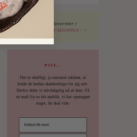
Find mine favoritter i
I LOVE BEAUTY-SHOPPEN > >
PSST…
Det er uhøfligt, ja nærmest taktløst, at
holde de bedste skønhedstips for sig selv.
Derfor deler vi selvfølgelig ud af dem. Få
en mail fra os det øjeblik, vi har opsnappet
noget, du skal vide.