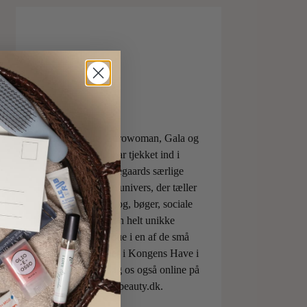
ELLE, Vogue, Eurowoman, Gala og
Aftonbladet har tjekket ind i
Charlotte Torpegaards særlige
ILOVEBEAUTYunivers, der tæller
både skønhedsblog, bøger, sociale
medier og den helt unikke
skønhedsboutique i en af de små
berømte pavilloner i Kongens Have i
København. Besøg os også online på
shop.ilovebeauty.dk.