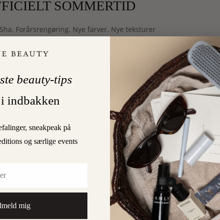
FFICIELT SOMMERTID
Sha. Forårsrengøring. Nye farver. Nye teksturer
enser, vi tager med os ind i den nye sæson<<…
LÆS MERE
ste beauty-tips
 i indbakken
0
GAARD
efalinger, sneakpeak på
editions og særlige events
lmeld mig