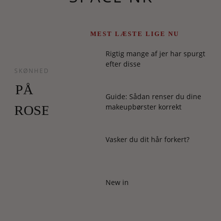
MEST LÆSTE LIGE NU
Rigtig mange af jer har spurgt
efter disse
SKØNHED
PÅ
Guide: Sådan renser du dine
makeupbørster korrekt
ROSER
Det
Vasker du dit hår forkert?
engelske
skønhedsimperium
Space
NK
New in
er
berømt
for