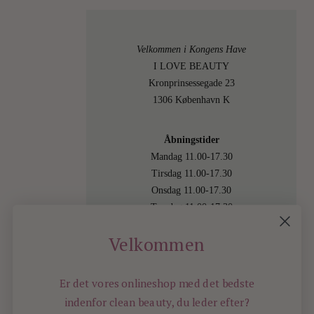
Velkommen i Kongens Have
I LOVE BEAUTY
Kronprinsessegade 23
1306 København K
Åbningstider
Mandag 11.00-17.30
Tirsdag 11.00-17.30
Onsdag 11.00-17.30
Torsdag 11.00-17.30
Fredag 11.00-17.30
Velkommen
Lørdag 11.00-15.00
Besøg os også online på
shop.ilovebeauty.dk
Er det vores onlineshop med det bedste
indenfor
clean beauty, du leder efter?