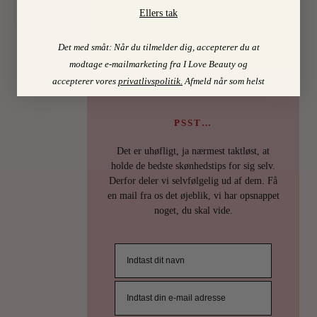
Ellers tak
Find mine favoritter i
I LOVE BEAUTY-SHOPPEN > >
Det med småt: Når du tilmelder dig, accepterer du at
modtage e-mailmarketing fra I Love Beauty og
accepterer vores
privatlivspolitik
.
Afmeld når som helst
PSST…
Det er uhøfligt, ja nærmest taktløst, at
holde de bedste skønhedstips for sig selv.
Derfor deler vi selvfølgelig ud af dem. Få
en mail fra os det øjeblik, vi har opsnappet
noget, du skal vide.