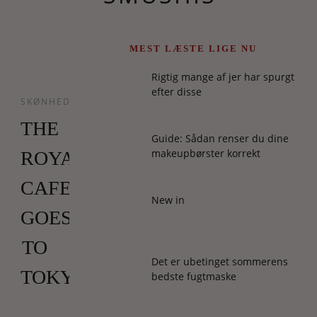
MEST LÆSTE LIGE NU
Rigtig mange af jer har spurgt
efter disse
SKØNHED
THE
Guide: Sådan renser du dine
makeupbørster korrekt
ROYAL
CAFE
New in
GOES
TO
Det er ubetinget sommerens
TOKYO
bedste fugtmaske
Jeg