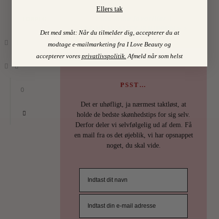
Ellers tak
Find mine favoritter i
TORPEGAARD
I LOVE BEAUTY-SHOPPEN > >
Det med småt: Når du tilmelder dig, accepterer du at
modtage e-mailmarketing fra I Love Beauty og
accepterer vores
privatlivspolitik
.
Afmeld når som helst
PSST…
0
Det er uhøfligt, ja nærmest taktløst, at
holde de bedste skønhedstips for sig selv.
Derfor deler vi selvfølgelig ud af dem. Få
en mail fra os det øjeblik, vi har opsnappet
noget, du skal vide.