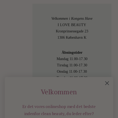
Velkommen i Kongens Have
I LOVE BEAUTY
Kronprinsessegade 23
1306 København K
Åbningstider
Mandag 11.00-17.30
Tirsdag 11.00-17.30
Onsdag 11.00-17.30
Torsdag 11.00-17.30
Fredag 11.00-17.30
Velkommen
Lørdag 11.00-15.00
Besøg os også online på
shop.ilovebeauty.dk
Er det vores onlineshop med det bedste
indenfor
clean beauty, du leder efter?