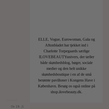
at
shine.
For
dette
fine
sommerkit,
vi
ELLE, Vogue, Eurowoman, Gala og
har
Aftonbladet har tjekket ind i
pakket
Charlotte Torpegaards særlige
til
ILOVEBEAUTYunivers, der tæller
jer,
både skønhedsblog, bøger, sociale
er
medier og den helt unikke
fyldt…
skønhedsboutique i en af de små
berømte pavilloner i Kongens Have i
LÆS
København. Besøg os også online på
MERE
shop.ilovebeauty.dk.
28. JUNE
On