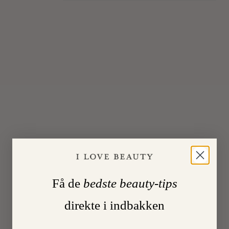
FEBR
2015
2
Få de
bedste beauty-tips
KONKU
TØM
direkte i indbakken
–