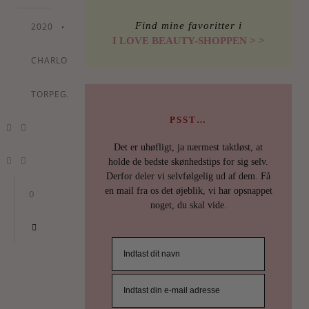
Find mine favoritter i
2020
•
By
I LOVE BEAUTY-SHOPPEN > >
CHARLOTTE
TORPEGAARD
PSST…
Det er uhøfligt, ja nærmest taktløst, at
holde de bedste skønhedstips for sig selv.
Derfor deler vi selvfølgelig ud af dem. Få
en mail fra os det øjeblik, vi har opsnappet
0
noget, du skal vide.
KONKU
PRI
TIM