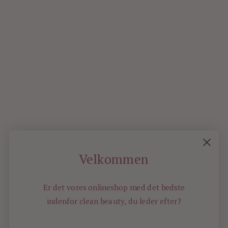
19
On
JANU
2011
0
Velkommen
Er det vores onlineshop med det bedste
indenfor
clean beauty, du leder efter?