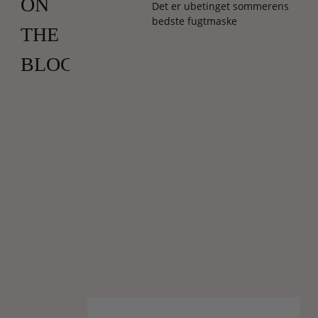
ON
Det er ubetinget sommerens
bedste fugtmaske
THE
BLOCK)
Du
skal
tage
det
både
helt
bogstaveligt
og
i
overført
betydning.
Dét
med