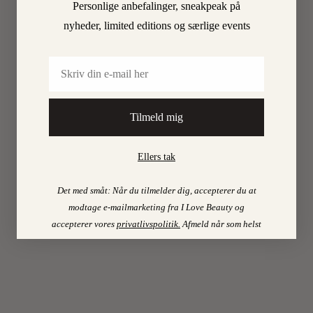
Personlige anbefalinger, sneakpeak på
ELL
nyheder, limited editions og særlige events
I
Email
HÅR
(HE
Tilmeld mig
BOG
Ellers tak
Jeg
kan
Det med småt: Når du tilmelder dig, accepterer du at
godt
modtage e-mailmarketing fra I Love Beauty og
lide
accepterer vores
privatlivspolitik
.
Afmeld når som helst
at
eksperi
med
mine
skønhed
(mit