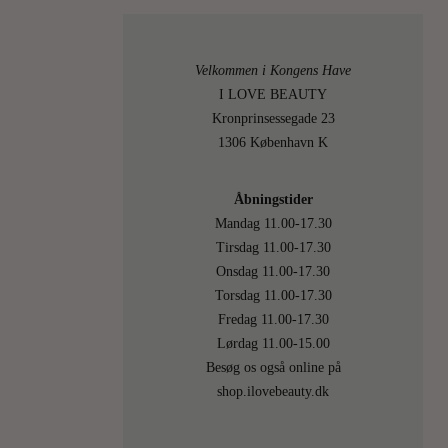
med
alle
mine
Velkommen i Kongens Have
tips
I LOVE BEAUTY
til
Kronprinsessegade 23
disse
1306 København K
små
ceramide
Åbningstider
som
Mandag 11.00-17.30
Elizabet
Tirsdag 11.00-17.30
Arden
Onsdag 11.00-17.30
lancere
Torsdag 11.00-17.30
for…
Fredag 11.00-17.30
Lørdag 11.00-15.00
LÆS
Besøg os også online på
MERE
shop.ilovebeauty.dk
13
On