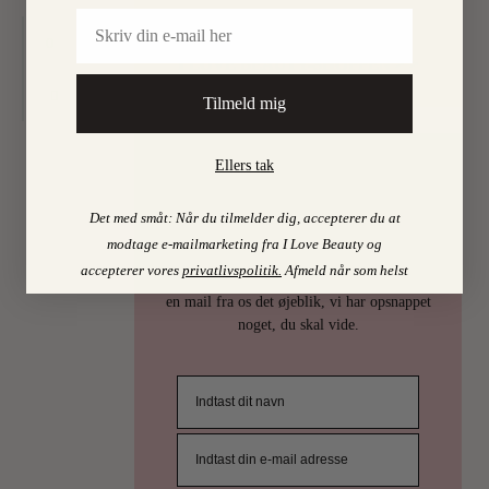
Email
Find mine favoritter i
0
I LOVE BEAUTY-SHOPPEN > >
Tilmeld mig
Ellers tak
PSST…
Det med småt: Når du tilmelder dig, accepterer du at
Det er uhøfligt, ja nærmest taktløst, at
modtage e-mailmarketing fra I Love Beauty og
holde de bedste skønhedstips for sig selv.
accepterer vores
privatlivspolitik
.
Afmeld når som helst
Derfor deler vi selvfølgelig ud af dem. Få
en mail fra os det øjeblik, vi har opsnappet
noget, du skal vide.