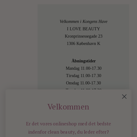
Velkommen i Kongens Have
I LOVE BEAUTY
Kronprinsessegade 23
1306 København K
Åbningstider
Mandag 11.00-17.30
Tirsdag 11.00-17.30
Onsdag 11.00-17.30
Torsdag 11.00-17.30
Fredag 11.00-17.30
Velkommen
Lørdag 11.00-15.00
Besøg os også online på
shop.ilovebeauty.dk
Er det vores onlineshop med det bedste
indenfor
clean beauty, du leder efter?