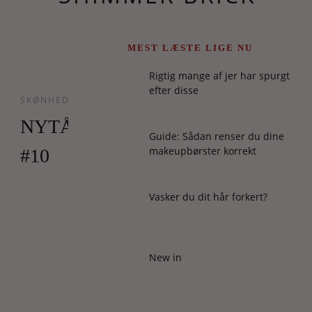
MEST LÆSTE LIGE NU
Rigtig mange af jer har spurgt
efter disse
SKØNHED
NYTÅRSNEDTÆLLING
Guide: Sådan renser du dine
makeupbørster korrekt
#10
Adventskonkurrencer
Vasker du dit hår forkert?
er
én
tradition
her
New in
på
skønhedsbloggen.
Nytårsnedtælling