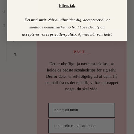
Ellers tak
Find mine favoritter i
I LOVE BEAUTY-SHOPPEN > >
Det med småt: Når du tilmelder dig, accepterer du at
modtage e-mailmarketing fra I Love Beauty og
accepterer vores
privatlivspolitik
.
Afmeld når som helst
0
PSST…
Det er uhøfligt, ja nærmest taktløst, at
holde de bedste skønhedstips for sig selv.
Derfor deler vi selvfølgelig ud af dem. Få
en mail fra os det øjeblik, vi har opsnappet
noget, du skal vide.