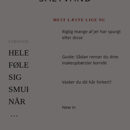
MEST LÆSTE LIGE NU
Rigtig mange af jer har spurgt
efter disse
SKØNHED
HELENA
Guide: Sådan renser du dine
makeupbørster korrekt
FØLER
SIG
Vasker du dit hår forkert?
SMUKKEST,
NÅR
New in
…
“…