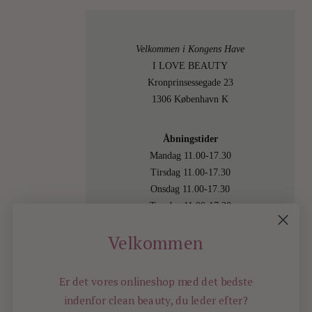
Velkommen i Kongens Have
I LOVE BEAUTY
Kronprinsessegade 23
1306 København K
Åbningstider
Mandag 11.00-17.30
Tirsdag 11.00-17.30
Onsdag 11.00-17.30
Torsdag 11.00-17.30
Fredag 11.00-17.30
Velkommen
Lørdag 11.00-15.00
Besøg os også online på
shop.ilovebeauty.dk
Er det vores onlineshop med det bedste
indenfor
clean beauty, du leder efter?