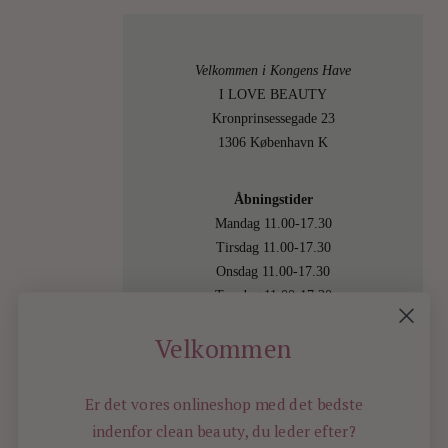
2011
Velkommen i Kongens Have
I LOVE BEAUTY
2
Kronprinsessegade 23
1306 København K
Åbningstider
Mandag 11.00-17.30
Tirsdag 11.00-17.30
Onsdag 11.00-17.30
Torsdag 11.00-17.30
Fredag 11.00-17.30
Velkommen
Lørdag 11.00-15.00
Besøg os også online på
shop.ilovebeauty.dk
Er det vores onlineshop med det bedste
indenfor
clean beauty, du leder efter?