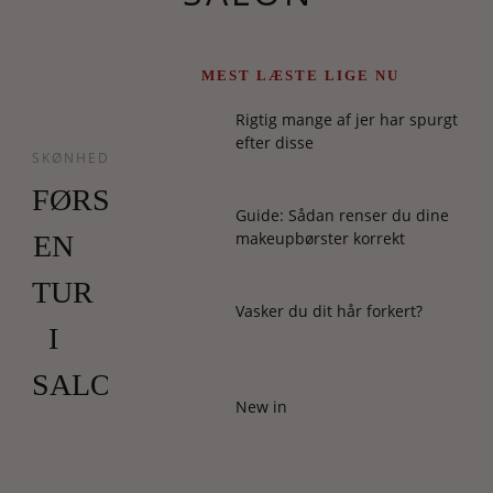
MEST LÆSTE LIGE NU
Rigtig mange af jer har spurgt
efter disse
SKØNHED
FØRST
Guide: Sådan renser du dine
makeupbørster korrekt
EN
TUR
Vasker du dit hår forkert?
I
SALONEN
New in
I
London
og