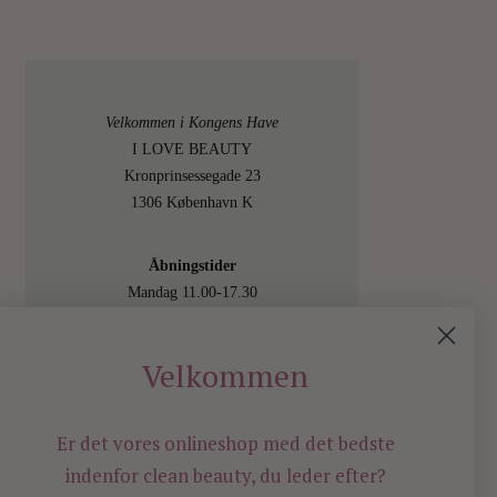
Velkommen i Kongens Have
I LOVE BEAUTY
Kronprinsessegade 23
1306 København K
Åbningstider
Mandag 11.00-17.30
Tirsdag 11.00-17.30
Onsdag 11.00-17.30
Velkommen
Torsdag 11.00-17.30
Fredag 11.00-17.30
Lørdag 11.00-15.00
Er det vores onlineshop med det bedste
Besøg os også online på
indenfor
clean beauty, du leder efter?
shop.ilovebeauty.dk