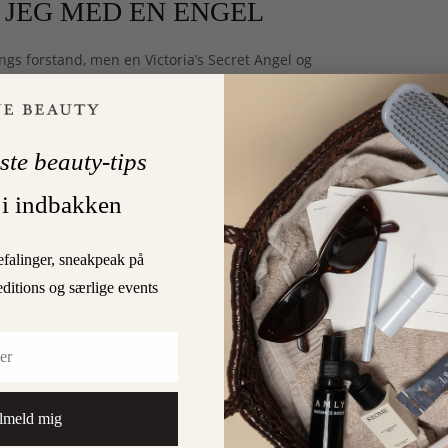
E JEG MED EN ENGEL
ngs forstand, men en Victoria’s Secret Angel og
al fald når hun optræder i deres…
LÆS MERE
ste beauty-tips
 i indbakken
0
ARD
efalinger, sneakpeak på
editions og særlige events
lmeld mig