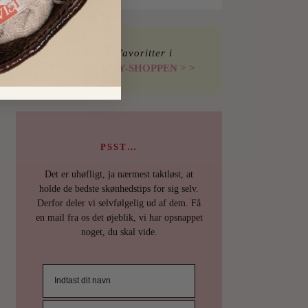
Find mine favoritter i
I LOVE BEAUTY-SHOPPEN > >
PSST…
Det er uhøfligt, ja nærmest taktløst, at
holde de bedste skønhedstips for sig selv.
Derfor deler vi selvfølgelig ud af dem. Få
en mail fra os det øjeblik, vi har opsnappet
noget, du skal vide.