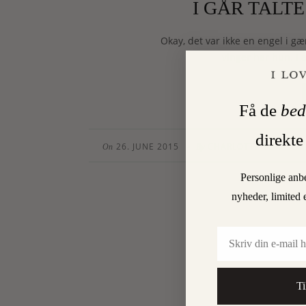
I GÅR TALT
Okay, det var ikke en engel i gæ
vinger har hun. I 
Få de
bed
direkte
26. JUNE 2015
CHARLOTTE TORPEGA
•
On
By
Personlige anb
nyheder, limited 
Email
Ti