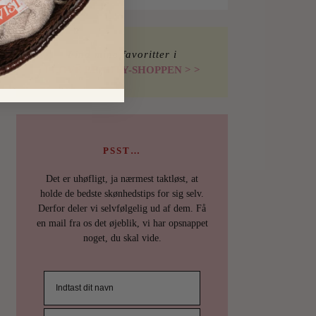
Find mine favoritter i
I LOVE BEAUTY-SHOPPEN > >
PSST…
Det er uhøfligt, ja nærmest taktløst, at
holde de bedste skønhedstips for sig selv.
Derfor deler vi selvfølgelig ud af dem. Få
en mail fra os det øjeblik, vi har opsnappet
noget, du skal vide.