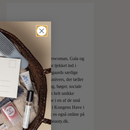
ELLE, Vogue, Eurowoman, Gala og
Aftonbladet har tjekket ind i
Charlotte Torpegaards særlige
ILOVEBEAUTYunivers, der tæller
både skønhedsblog, bøger, sociale
medier og den helt unikke
skønhedsboutique i en af de små
berømte pavilloner i Kongens Have i
København. Besøg os også online på
shop.ilovebeauty.dk.