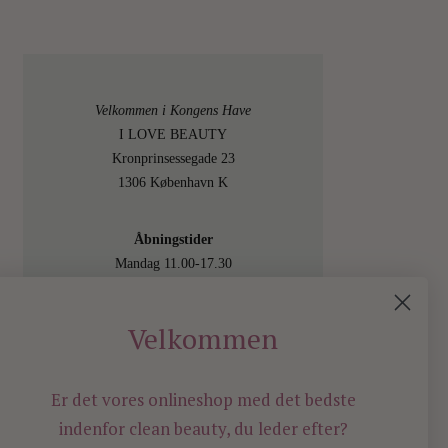
Velkommen i Kongens Have
I LOVE BEAUTY
Kronprinsessegade 23
1306 København K
Åbningstider
Mandag 11.00-17.30
Tirsdag 11.00-17.30
Onsdag 11.00-17.30
Velkommen
Torsdag 11.00-17.30
Fredag 11.00-17.30
Lørdag 11.00-15.00
Er det vores onlineshop med det bedste
Besøg os også online på
indenfor
clean beauty, du leder efter?
shop.ilovebeauty.dk