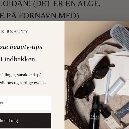
OIDAN! (DET ER EN ALGE,
E PÅ FORNAVN MED)
i både modeverdenen og i cremeverdenen, hvor du
ange mærker efterhånden. Men det er ikke alt…
ste beauty-tips
LÆS MERE
 i indbakken
1
RD
efalinger, sneakpeak på
editions og særlige events
SKØNHED
FOAMING FAVORITES (ELLER
lmeld mig
SKUMFIDUSER, OM DU VIL)