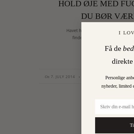
HOLD ØJE MED FUC
DU BØR VÆR
Havet har også gjort sit indtog 
finder algearter hos rigtig m
Få de
bed
direkte
7. JULY 2014
CHARLOTTE TORPEGAA
•
On
By
Personlige anb
nyheder, limited 
Email
Ti