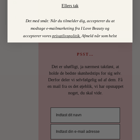
13
Ellers tak
Find mine favoritter i
I LOVE BEAUTY-SHOPPEN > >
Det med småt: Når du tilmelder dig, accepterer du at
modtage e-mailmarketing fra I Love Beauty og
accepterer vores
privatlivspolitik
.
Afmeld når som helst
PSST…
Det er uhøfligt, ja nærmest taktløst, at
holde de bedste skønhedstips for sig selv.
Derfor deler vi selvfølgelig ud af dem. Få
en mail fra os det øjeblik, vi har opsnappet
noget, du skal vide.