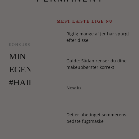
MEST LÆSTE LIGE NU
Rigtig mange af jer har spurgt
efter disse
KONKURRENCER
MIN
Guide: Sådan renser du dine
makeupbørster korrekt
EGEN
#HAIRCONFESSION
New in
Jeg
kører
en
Det er ubetinget sommerens
konkurrence
bedste fugtmaske
i
denne