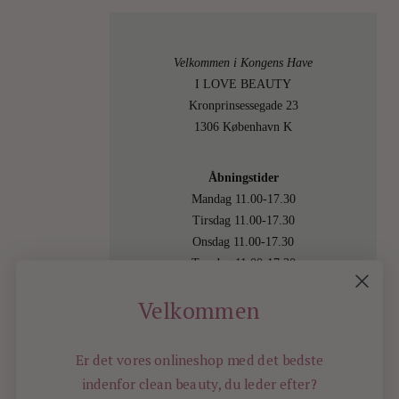
Velkommen i Kongens Have
I LOVE BEAUTY
Kronprinsessegade 23
1306 København K
Åbningstider
Mandag 11.00-17.30
Tirsdag 11.00-17.30
Onsdag 11.00-17.30
Torsdag 11.00-17.30
Fredag 11.00-17.30
Velkommen
Lørdag 11.00-15.00
Besøg os også online på
shop.ilovebeauty.dk
Er det vores onlineshop med det bedste
indenfor
clean beauty, du leder efter?