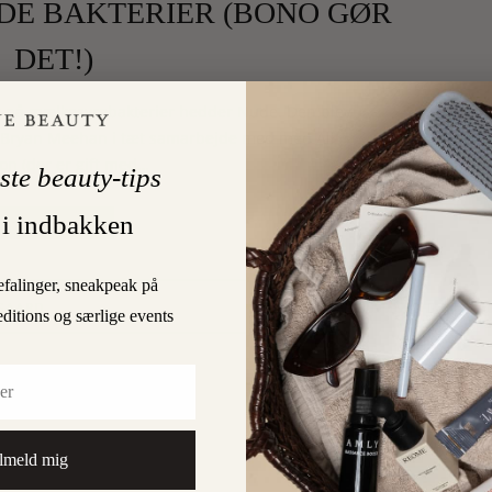
ODE BAKTERIER (BONO GØR
DET!)
t på mælkesyrebakterier hedder Nude. Den blev
n Bryan Meehan i tæt samarbejde med med Ali
n (der er gift med…
ste beauty-tips
 i indbakken
LÆS MERE
efalinger, sneakpeak på
0
GAARD
editions og særlige events
lmeld mig