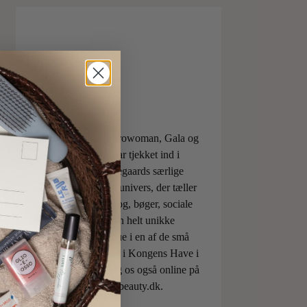
ELLE, Vogue, Eurowoman, Gala og
Aftonbladet har tjekket ind i
Charlotte Torpegaards særlige
ILOVEBEAUTYunivers, der tæller
både skønhedsblog, bøger, sociale
medier og den helt unikke
skønhedsboutique i en af de små
berømte pavilloner i Kongens Have i
København. Besøg os også online på
shop.ilovebeauty.dk.