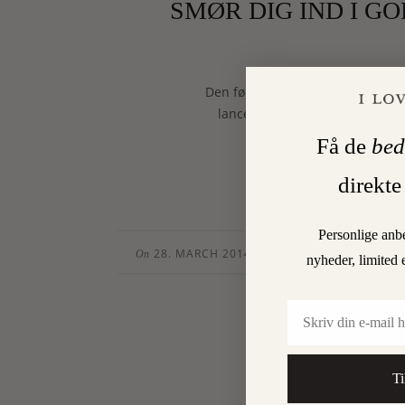
SMØR DIG IND I G
Den første hudplejeserie basere
lanceret af øko-entreprenøre
Hewso
Få de
bed
direkte
Personlige anb
28. MARCH 2014
CHARLOTTE TORPE
•
On
By
nyheder, limited 
Email
Ti