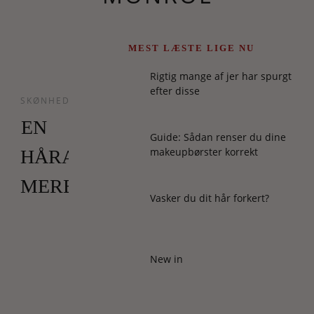
MEST LÆSTE LIGE NU
Rigtig mange af jer har spurgt
efter disse
SKØNHED
EN
Guide: Sådan renser du dine
makeupbørster korrekt
HÅRAFTEN
MERE
Vasker du dit hår forkert?
Jeg
lovede
at
New in
vende
tilbage
til