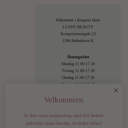
Velkommen i Kongens Have
I LOVE BEAUTY
Kronprinsessegade 23
1306 København K
Åbningstider
Mandag 11.00-17.30
Tirsdag 11.00-17.30
Onsdag 11.00-17.30
Torsdag 11.00-17.30
Fredag 11.00-17.30
Velkommen
Lørdag 11.00-15.00
Besøg os også online på
shop.ilovebeauty.dk
Er det vores onlineshop med det bedste
indenfor
clean beauty, du leder efter?