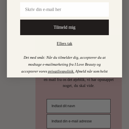
1
Email
Find mine favoritter i
I LOVE BEAUTY-SHOPPEN > >
Tilmeld mig
Ellers tak
PSST…
Det med småt: Når du tilmelder dig, accepterer du at
Det er uhøfligt, ja nærmest taktløst, at
modtage e-mailmarketing fra I Love Beauty og
holde de bedste skønhedstips for sig selv.
accepterer vores
privatlivspolitik
.
Afmeld når som helst
Derfor deler vi selvfølgelig ud af dem. Få
en mail fra os det øjeblik, vi har opsnappet
noget, du skal vide.