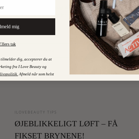
Ingredienser og økologi er stadig noget af det, jeg får
flest forespørgsler fra jer om, så tendensen, der…
lmeld mig
LÆS MERE
Ellers tak
0
25. JULY 2014
On
tilmelder dig, accepterer du at
keting fra I Love Beauty og
livspolitik
.
Afmeld når som helst
ILOVEBEAUTY TIPS
ØJEBLIKKELIGT LØFT – FÅ
FIKSET BRYNENE!