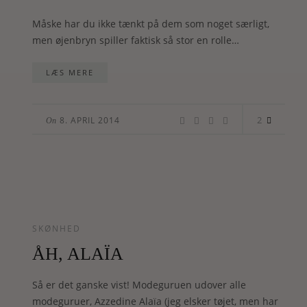
Måske har du ikke tænkt på dem som noget særligt,
men øjenbryn spiller faktisk så stor en rolle…
LÆS MERE
2
8. APRIL 2014
On
SKØNHED
ÅH, ALAÏA
Så er det ganske vist! Modeguruen udover alle
modeguruer, Azzedine Alaïa (jeg elsker tøjet, men har