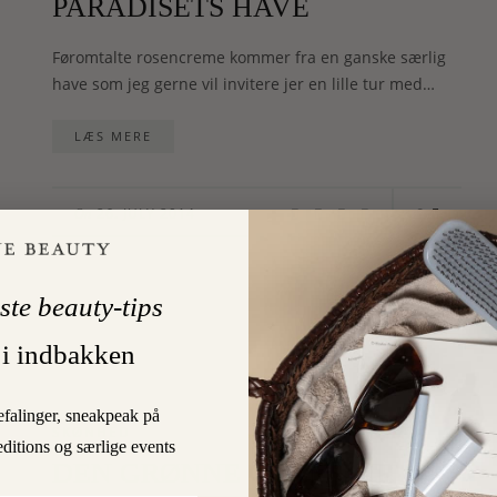
PARADISETS HAVE
Føromtalte rosencreme kommer fra en ganske særlig
have som jeg gerne vil invitere jer en lille tur med…
LÆS MERE
0
26. JULY 2014
On
ste beauty-tips
 i indbakken
efalinger, sneakpeak på
SKØNHED
editions og særlige events
DEN GRØNNE GLAMOUR