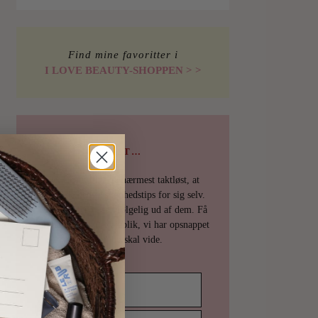
Find mine favoritter i
I LOVE BEAUTY-SHOPPEN > >
PSST…
Det er uhøfligt, ja nærmest taktløst, at
holde de bedste skønhedstips for sig selv.
Derfor deler vi selvfølgelig ud af dem. Få
en mail fra os det øjeblik, vi har opsnappet
noget, du skal vide.