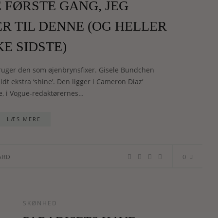
E FØRSTE GANG, JEG
R TIL DENNE (OG HELLER
KE SIDSTE)
uger den som øjenbrynsfixer. Gisele Bundchen
idt ekstra ‘shine’. Den ligger i Cameron Diaz’
e, i Vogue-redaktørernes…
LÆS MERE
0
ARD
SKØNHED