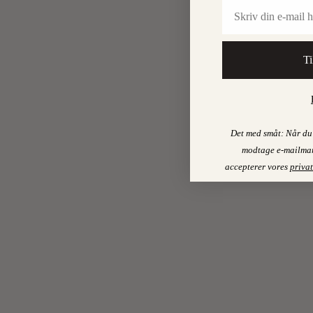
Email
Ti
Det med småt: Når du 
modtage e-mailmar
accepterer vores
privat