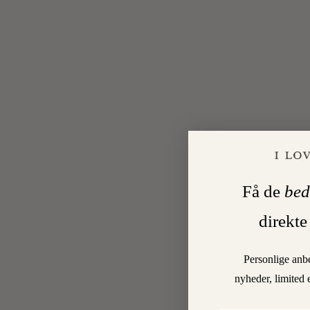
Få de
bed
direkte
Personlige anb
nyheder, limited 