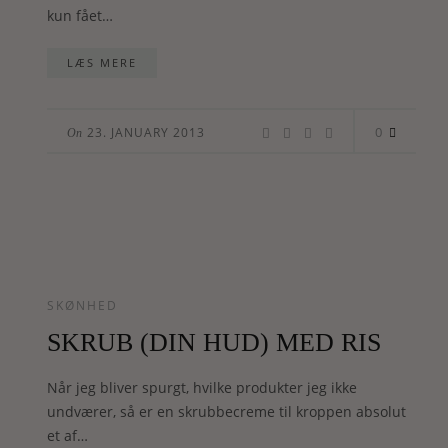
kun fået…
LÆS MERE
0
23. JANUARY 2013
On
SKØNHED
SKRUB (DIN HUD) MED RIS
Når jeg bliver spurgt, hvilke produkter jeg ikke
undværer, så er en skrubbecreme til kroppen absolut
et af…