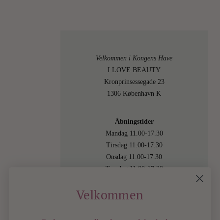
Velkommen i Kongens Have
I LOVE BEAUTY
Kronprinsessegade 23
1306 København K
Åbningstider
Mandag 11.00-17.30
Tirsdag 11.00-17.30
Onsdag 11.00-17.30
Torsdag 11.00-17.30
Fredag 11.00-17.30
Velkommen
Lørdag 11.00-15.00
Besøg os også online på
shop.ilovebeauty.dk