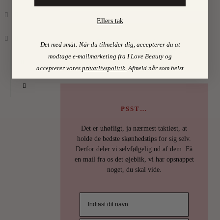
Ellers tak
Find mine favoritter i
Det med småt: Når du tilmelder dig, accepterer du at
I LOVE BEAUTY-SHOPPEN > >
modtage e-mailmarketing fra I Love Beauty og
0
accepterer vores
privatlivspolitik
.
Afmeld når som helst
PSST…
Det er uhøfligt, ja nærmest taktløst, at
holde de bedste skønhedstips for sig selv.
Derfor deler vi selvfølgelig ud af dem. Få
en mail fra os det øjeblik, vi har opsnappet
noget, du skal vide.