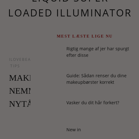
LOADED ILLUMINATOR
MEST LÆSTE LIGE NU
Rigtig mange af jer har spurgt
efter disse
ILOVEBEAUTY
TIPS
Guide: Sådan renser du dine
MAKEUPARTISTENS
makeupbørster korrekt
NEMMESTE
NYTÅRSTRICK
Vasker du dit hår forkert?
Vi
elsker
New in
highlighter.