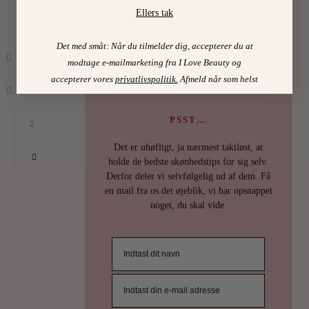
Ellers tak
TORPEGAARD
Find mine favoritter i
I LOVE BEAUTY-SHOPPEN > >
Det med småt: Når du tilmelder dig, accepterer du at
modtage e-mailmarketing fra I Love Beauty og
accepterer vores
privatlivspolitik
.
Afmeld når som helst
PSST…
2
Det er uhøfligt, ja nærmest taktløst, at
holde de bedste skønhedstips for sig selv.
Derfor deler vi selvfølgelig ud af dem. Få
en mail fra os det øjeblik, vi har opsnappet
noget, du skal vide.