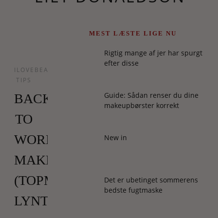
MEST LÆSTE LIGE NU
Rigtig mange af jer har spurgt
efter disse
ILOVEBEAUTY
TIPS
Guide: Sådan renser du dine
BACK
makeupbørster korrekt
TO
WORK-
New in
MAKEUP
(TOPMODELLERNES
Det er ubetinget sommerens
bedste fugtmaske
LYNTIPS)