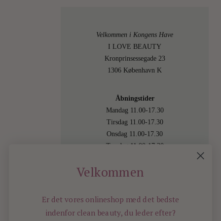
Velkommen i Kongens Have
I LOVE BEAUTY
Kronprinsessegade 23
1306 København K
Åbningstider
Mandag 11.00-17.30
Tirsdag 11.00-17.30
Onsdag 11.00-17.30
Torsdag 11.00-17.30
Fredag 11.00-17.30
Velkommen
Lørdag 11.00-15.00
Besøg os også online på
shop.ilovebeauty.dk
Er det vores onlineshop med det bedste
indenfor
clean beauty, du leder efter?