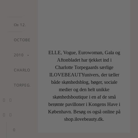
MERE
12.
On
OCTOBER
ELLE, Vogue, Eurowoman, Gala og
2010
•
By
Aftonbladet har tjekket ind i
Charlotte Torpegaards særlige
CHARLOTTE
ILOVEBEAUTYunivers, der tæller
både skønhedsblog, bøger, sociale
TORPEGAARD
medier og den helt unikke
skønhedsboutique i en af de små
berømte pavilloner i Kongens Have i
København. Besøg os også online på
shop.ilovebeauty.dk.
0