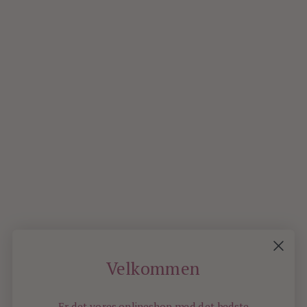
LÆS
MERE
27
On
MAR
2010
0
Velkommen
Er det vores onlineshop med det bedste