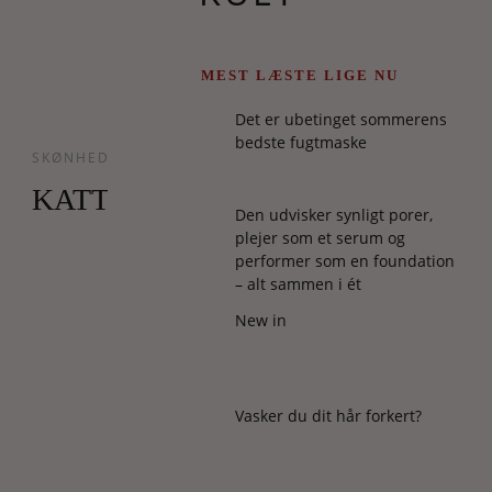
MEST LÆSTE LIGE NU
Det er ubetinget sommerens
bedste fugtmaske
SKØNHED
KATTEØJNE
Den udvisker synligt porer,
plejer som et serum og
performer som en foundation
…
– alt sammen i ét
og
New in
så
er
der
også
Vasker du dit hår forkert?
denne
avancerede
mascara,