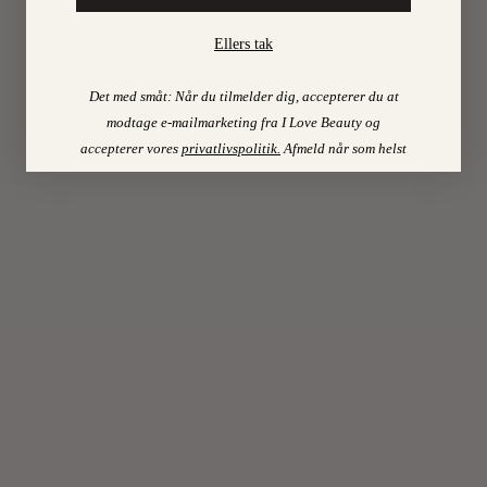
stormag
Harvey
TILMELD
Ellers tak
Nichols
i
Det med småt: Når du tilmelder dig, accepterer du at
London,
modtage e-mailmarketing fra I Love Beauty og
da
accepterer vores
privatlivspolitik
.
Afmeld når som helst
Escentri
Molecul
LÆS
MERE
8.
On
APRIL
2010