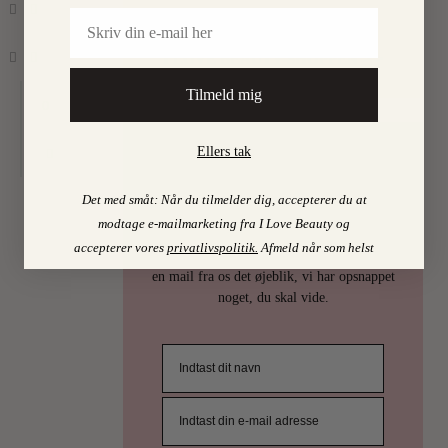
Email
Find mine favoritter i
I LOVE BEAUTY-SHOPPEN > >
Tilmeld mig
0
Ellers tak
PSST…
Det med småt: Når du tilmelder dig, accepterer du at
Det er uhøfligt, ja nærmest taktløst, at
modtage e-mailmarketing fra I Love Beauty og
holde de bedste skønhedstips for sig selv.
accepterer vores
privatlivspolitik
.
Afmeld når som helst
Derfor deler vi selvfølgelig ud af dem. Få
en mail fra os det øjeblik, vi har opsnappet
noget, du skal vide.