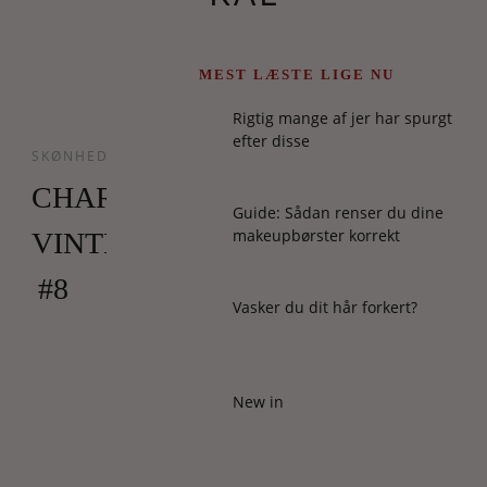
MEST LÆSTE LIGE NU
Rigtig mange af jer har spurgt
efter disse
SKØNHED
CHARLOTTES
Guide: Sådan renser du dine
makeupbørster korrekt
VINTERTIPS
#8
Vasker du dit hår forkert?
Drømmer
du
om
New in
en
tur
i