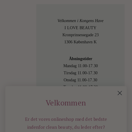
Velkommen i Kongens Have
I LOVE BEAUTY
Kronprinsessegade 23
1306 København K
Åbningstider
Mandag 11.00-17.30
Tirsdag 11.00-17.30
Onsdag 11.00-17.30
Torsdag 11.00-17.30
Fredag 11.00-17.30
Velkommen
Lørdag 11.00-15.00
Besøg os også online på
shop.ilovebeauty.dk
Er det vores onlineshop med det bedste
indenfor
clean beauty, du leder efter?