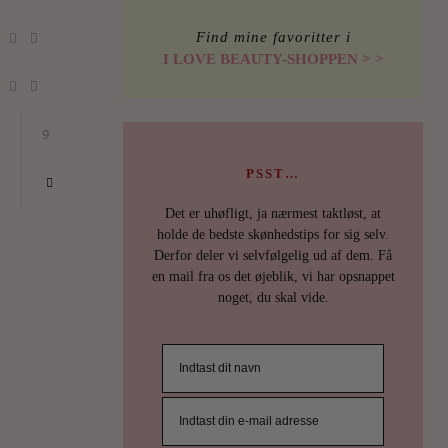
Find mine favoritter i
I LOVE BEAUTY-SHOPPEN > >
9
PSST…
Det er uhøfligt, ja nærmest taktløst, at
SKØNH
holde de bedste skønhedstips for sig selv.
VIL
Derfor deler vi selvfølgelig ud af dem. Få
en mail fra os det øjeblik, vi har opsnappet
DU
noget, du skal vide.
OGS
HAV
MER