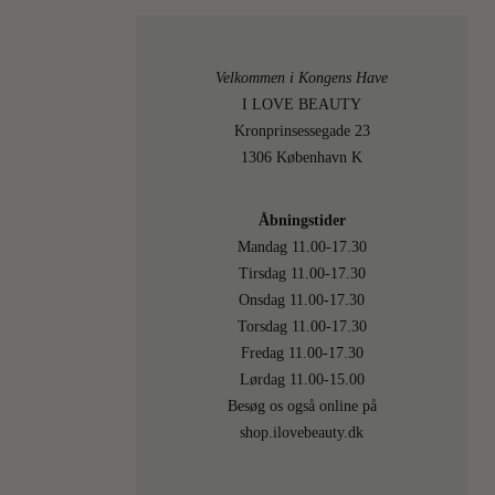
forgårs.
…
Velkommen i Kongens Have
LÆS
MERE
I LOVE BEAUTY
Kronprinsessegade 23
1306 København K
29
On
Åbningstider
AUGU
Mandag 11.00-17.30
Tirsdag 11.00-17.30
2013
Onsdag 11.00-17.30
Torsdag 11.00-17.30
Fredag 11.00-17.30
Lørdag 11.00-15.00
Besøg os også online på
0
shop.ilovebeauty.dk