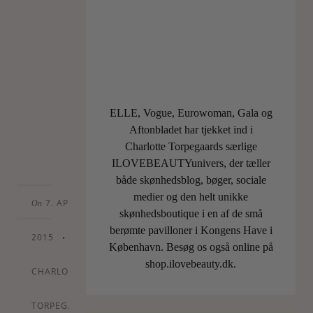
er
ikke
engang
lyv!).
Flere
af…
ELLE, Vogue, Eurowoman, Gala og
Aftonbladet har tjekket ind i
LÆS
Charlotte Torpegaards særlige
MERE
ILOVEBEAUTYunivers, der tæller
både skønhedsblog, bøger, sociale
medier og den helt unikke
7. APRIL
On
skønhedsboutique i en af de små
berømte pavilloner i Kongens Have i
2015
•
By
København. Besøg os også online på
shop.ilovebeauty.dk.
CHARLOTTE
TORPEGAARD