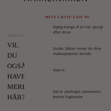
MEST LÆSTE LIGE NU
Rigtig mange af jer har spurgt
efter disse
SKØNHED
VIL
Guide: Sådan renser du dine
makeupbørster korrekt
DU
OGSÅ
New in
HAVE
MERE
Det er ubetinget sommerens
HÅR?
bedste fugtmaske
Faste