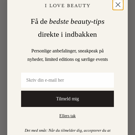
jeg
til
Århus
Få de
bedste beauty-tips
med
alle
direkte i indbakken
mine
skønheds
Personlige anbefalinger, sneakpeak på
Den
nyheder, limited editions og særlige events
12.
marts
er
Email
det
i
samarbe
Tilmeld mig
LÆS
MERE
Ellers tak
Det med småt: Når du tilmelder dig, accepterer du at