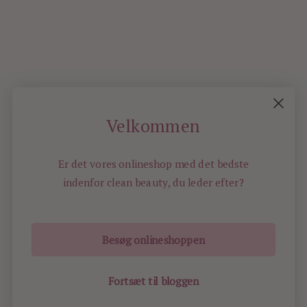
8
Velkommen
OLDER
POSTS
Er det vores onlineshop med det bedste
indenfor
clean beauty, du leder efter?
Besøg onlineshoppen
ILOVEBEAUTY.DK - ALL RIGHTS RESERVED -
2012
Fortsæt til bloggen