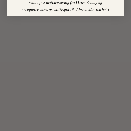
22
On
modtage e-mailmarketing fra I Love Beauty og
accepterer vores
privatlivspolitik
.
Afmeld når som helst
FEBR
2013
0
SKØNH
DER