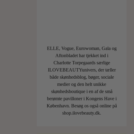
til
håret,
men
kun
få
produkter
slipper
ELLE, Vogue, Eurowoman, Gala og
gennem
Aftonbladet har tjekket ind i
vores
Charlotte Torpegaards særlige
nåleøje,
ILOVEBEAUTYunivers, der tæller
og
både skønhedsblog, bøger, sociale
derfor
medier og den helt unikke
har
skønhedsboutique i en af de små
det
berømte pavilloner i Kongens Have i
taget
København. Besøg os også online på
sin…
shop.ilovebeauty.dk.
LÆS
MERE