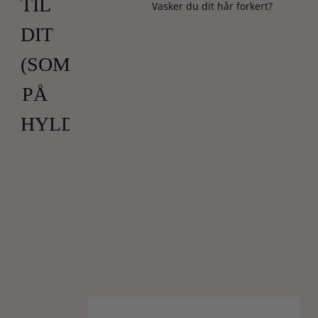
TIL
Vasker du dit hår forkert?
DIT
(SOMMER)HÅR
PÅ
HYLDERNE
Vi
har
længe
ledt
efter
en
fugtgivende
og
styrkende
spray