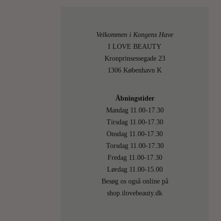
god
gammel
kam.
Velkommen i Kongens Have
Sådan
I LOVE BEAUTY
en
Kronprinsessegade 23
du
1306 København K
bruger
til
Åbningstider
at
Mandag 11.00-17.30
nette
Tirsdag 11.00-17.30
dig,
Onsdag 11.00-17.30
…
Torsdag 11.00-17.30
Fredag 11.00-17.30
LÆS
Lørdag 11.00-15.00
MERE
Besøg os også online på
shop.ilovebeauty.dk
29
On