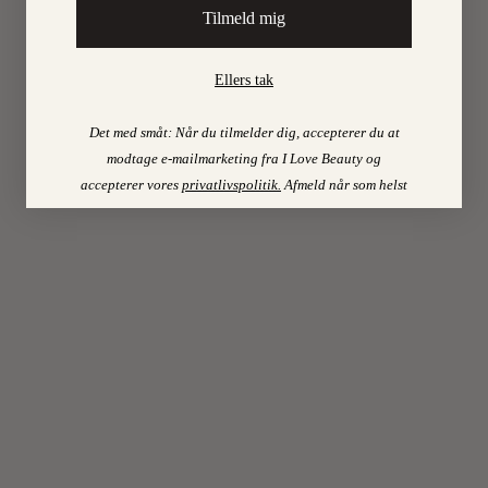
MERE
Tilmeld mig
9.
On
Ellers tak
AUGU
Det med småt: Når du tilmelder dig, accepterer du at
modtage e-mailmarketing fra I Love Beauty og
2024
accepterer vores
privatlivspolitik
.
Afmeld når som helst
0
ILOVEB
TIPS
3