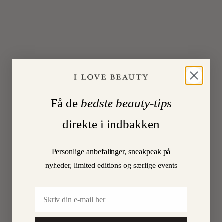
er
lige
før,
at
dette
er
lige
så
personli
Få de
bedste beauty-tips
en
historie
direkte i indbakken
for
os,
Personlige anbefalinger, sneakpeak på
som
nyheder, limited editions og særlige events
det
er
Email
for…
LÆS