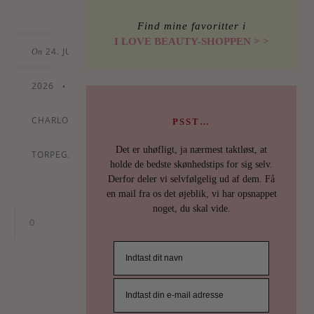
Find mine favoritter i
I LOVE BEAUTY-SHOPPEN > >
24. JULY
On
2026
•
By
CHARLOTTE
PSST…
Det er uhøfligt, ja nærmest taktløst, at
TORPEGAARD
holde de bedste skønhedstips for sig selv.
Derfor deler vi selvfølgelig ud af dem. Få
en mail fra os det øjeblik, vi har opsnappet
noget, du skal vide.
0
HOLD
ØJE
MED
MIA