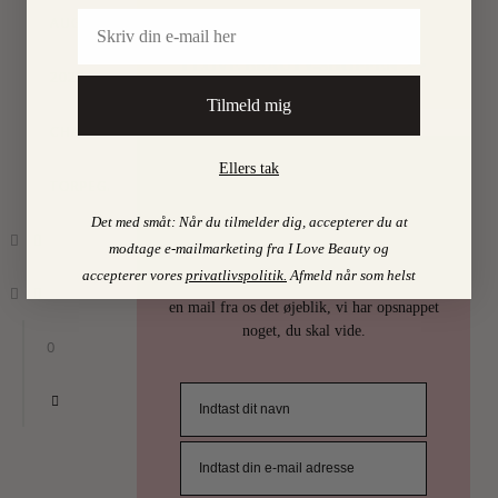
Email
AUGUST
Find mine favoritter i
I LOVE BEAUTY-SHOPPEN > >
2023
•
By
Tilmeld mig
CHARLOTTE
Ellers tak
TORPEGAARD
PSST…
Det med småt: Når du tilmelder dig, accepterer du at
Det er uhøfligt, ja nærmest taktløst, at
modtage e-mailmarketing fra I Love Beauty og
holde de bedste skønhedstips for sig selv.
accepterer vores
privatlivspolitik
.
Afmeld når som helst
Derfor deler vi selvfølgelig ud af dem. Få
en mail fra os det øjeblik, vi har opsnappet
noget, du skal vide.
0