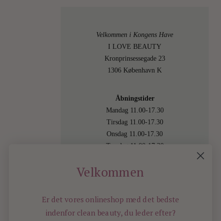
Velkommen i Kongens Have
I LOVE BEAUTY
Kronprinsessegade 23
1306 København K
Åbningstider
Mandag 11.00-17.30
Tirsdag 11.00-17.30
Onsdag 11.00-17.30
Torsdag 11.00-17.30
Fredag 11.00-17.30
Velkommen
Lørdag 11.00-15.00
Besøg os også online på
shop.ilovebeauty.dk
Er det vores onlineshop med det bedste
indenfor
clean beauty, du leder efter?