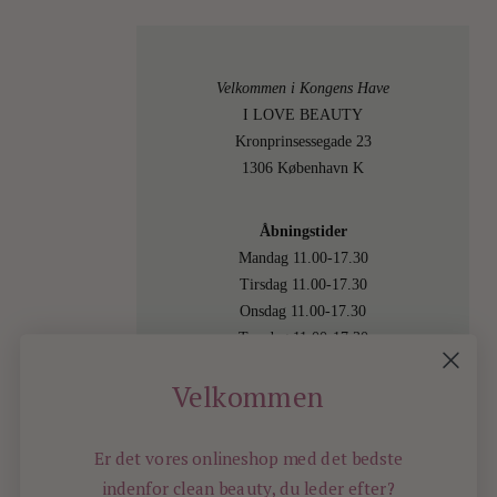
Velkommen i Kongens Have
I LOVE BEAUTY
Kronprinsessegade 23
1306 København K
Åbningstider
Mandag 11.00-17.30
Tirsdag 11.00-17.30
Onsdag 11.00-17.30
Torsdag 11.00-17.30
Fredag 11.00-17.30
Velkommen
Lørdag 11.00-15.00
Besøg os også online på
shop.ilovebeauty.dk
Er det vores onlineshop med det bedste
indenfor
clean beauty, du leder efter?