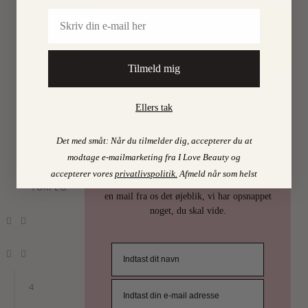
Email
Find mine favoritter i
I LOVE BEAUTY-SHOPPEN > >
6.
On
Tilmeld mig
SEPTEMBER
Ellers tak
2017
•
By
PSST…
Det med småt: Når du tilmelder dig, accepterer du at
CHARLOTTE
Det er uhøfligt, ja nærmest taktløst, at
modtage e-mailmarketing fra I Love Beauty og
holde de bedste skønhedstips for sig selv.
accepterer vores
privatlivspolitik
.
Afmeld når som helst
Derfor deler vi selvfølgelig ud af dem. Få
TORPEGAARD
en mail fra os det øjeblik, vi har opsnappet
noget, du skal vide.
4