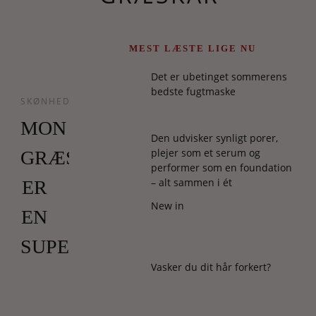
MEST LÆSTE LIGE NU
Det er ubetinget sommerens
bedste fugtmaske
SKØNHED
MON
Den udvisker synligt porer,
plejer som et serum og
GRÆSKAR
performer som en foundation
– alt sammen i ét
ER
New in
EN
SUPERFOOD?
Vasker du dit hår forkert?
Den
er
god