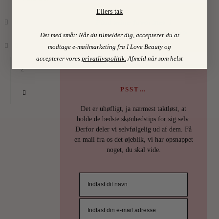
Ellers tak
Find mine favoritter i
I LOVE BEAUTY-SHOPPEN > >
Det med småt: Når du tilmelder dig, accepterer du at
modtage e-mailmarketing fra I Love Beauty og
accepterer vores
privatlivspolitik
.
Afmeld når som helst
2
PSST…
Det er uhøfligt, ja nærmest taktløst, at
SKØNH
holde de bedste skønhedstips for sig selv.
HAL
Derfor deler vi selvfølgelig ud af dem. Få
en mail fra os det øjeblik, vi har opsnappet
…
noget, du skal vide.
Ja,
det
måtte
jo
komme.