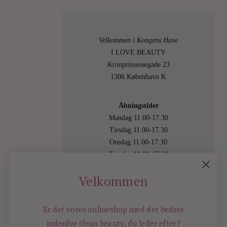
OCTO
Velkommen i Kongens Have
2010
I LOVE BEAUTY
Kronprinsessegade 23
1306 København K
Åbningstider
0
Mandag 11.00-17.30
Tirsdag 11.00-17.30
Onsdag 11.00-17.30
Torsdag 11.00-17.30
Fredag 11.00-17.30
Velkommen
Lørdag 11.00-15.00
Besøg os også online på
shop.ilovebeauty.dk
Er det vores onlineshop med det bedste
indenfor
clean beauty, du leder efter?