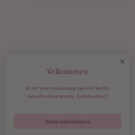
NOVE
2010
0
Velkommen
Er det vores onlineshop med det bedste
indenfor
clean beauty, du leder efter?
Besøg onlineshoppen
ILOVEBEAUTY.DK - ALL RIGHTS RESERVED -
2010