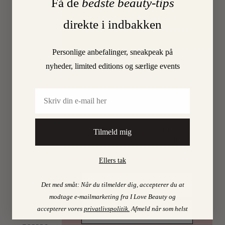
Få de
bedste beauty-tips
energis
tegn.
Find mine favoritter i
direkte i indbakken
I LOVE BEAUTY-SHOPPEN > >
Både
til
Personlige anbefalinger, sneakpeak på
kroppen
nyheder, limited editions og særlige events
og
til…
PSST…
Email
LÆS
Det er uhøfligt, ja nærmest taktløst, at
MERE
holde de bedste skønhedstips for sig selv.
Derfor deler vi selvfølgelig ud af dem. Få
Tilmeld mig
en mail fra os det øjeblik, vi har opsnappet
noget, du skal vide.
20. MAY
On
Ellers tak
2016
•
By
Det med småt: Når du tilmelder dig, accepterer du at
modtage e-mailmarketing fra I Love Beauty og
CHARLOTTE
accepterer vores
privatlivspolitik
.
Afmeld når som helst