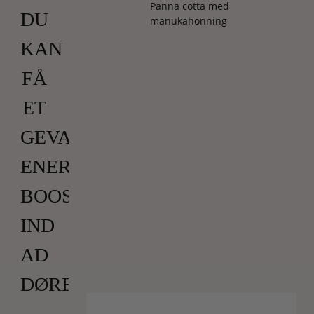
Panna cotta med
DU
manukahonning
KAN
FÅ
ET
GEVALDIGT
ENERGI-
BOOST
IND
AD
DØREN!