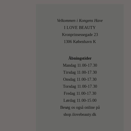
kinder,
der
kan
Velkommen i Kongens Have
få
I LOVE BEAUTY
dig
Kronprinsessegade 23
til
1306 København K
at
se
Åbningstider
både
Mandag 11.00-17.30
smuk
Tirsdag 11.00-17.30
ud
Onsdag 11.00-17.30
og…
Torsdag 11.00-17.30
Fredag 11.00-17.30
LÆS
MERE
Lørdag 11.00-15.00
Besøg os også online på
shop.ilovebeauty.dk
22
On