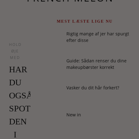
MEST LÆSTE LIGE NU
Rigtig mange af jer har spurgt
efter disse
HOLD
ØJE
MED
Guide: Sådan renser du dine
makeupbørster korrekt
HAR
DU
Vasker du dit hår forkert?
OGSÅ
SPOTTET
New in
DEN
I