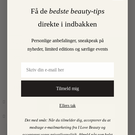
Få de
bedste beauty-tips
Find mine favoritter i
LÆS
I LOVE BEAUTY-SHOPPEN > >
MERE
direkte i indbakken
Personlige anbefalinger, sneakpeak på
11. JULY
On
nyheder, limited editions og særlige events
PSST…
2025
•
By
Email
Det er uhøfligt, ja nærmest taktløst, at
holde de bedste skønhedstips for sig selv.
CHARLOTTE
Derfor deler vi selvfølgelig ud af dem. Få
en mail fra os det øjeblik, vi har opsnappet
TORPEGAARD
Tilmeld mig
noget, du skal vide.
Ellers tak
Det med småt: Når du tilmelder dig, accepterer du at
modtage e-mailmarketing fra I Love Beauty og
0
accepterer vores
privatlivspolitik
.
Afmeld når som helst