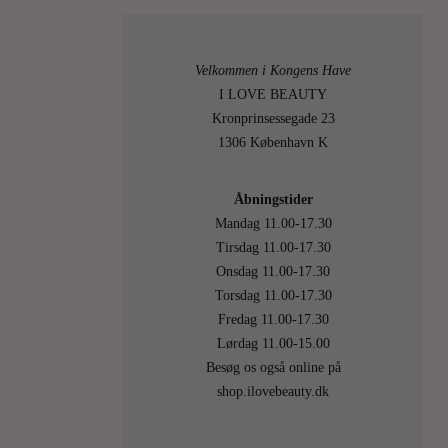
DER
HAR
Velkommen i Kongens Have
I LOVE BEAUTY
VEN
Kronprinsessegade 23
TÅL
1306 København K
Det
Åbningstider
kan
Mandag 11.00-17.30
godt
Tirsdag 11.00-17.30
være,
Onsdag 11.00-17.30
at Sofia
Torsdag 11.00-17.30
Coppola
Fredag 11.00-17.30
elsker
Lørdag 11.00-15.00
den
Besøg os også online på
bærfarv
shop.ilovebeauty.dk
No.
4