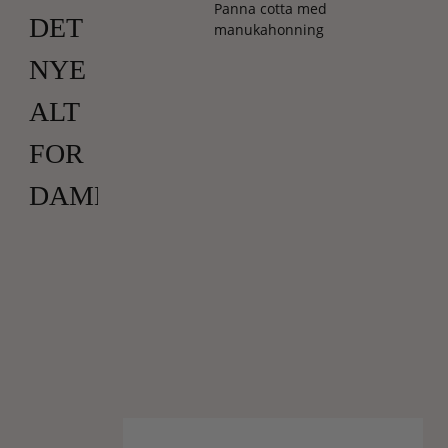
Panna cotta med
DET
manukahonning
NYE
ALT
FOR
DAMERNE?
Spørger
du
ind
til
vores
favorit-
sommerprodukter,
er
den