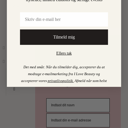
2021
•
By
Find mine favoritter i
Email
I LOVE BEAUTY-SHOPPEN > >
CHARLOTTE
TORPEGAARD
Tilmeld mig
PSST…
Ellers tak
Det er uhøfligt, ja nærmest taktløst, at
Det med småt: Når du tilmelder dig, accepterer du at
holde de bedste skønhedstips for sig selv.
Derfor deler vi selvfølgelig ud af dem. Få
modtage e-mailmarketing fra I Love Beauty og
0
en mail fra os det øjeblik, vi har opsnappet
accepterer vores
privatlivspolitik
.
Afmeld når som helst
noget, du skal vide.
ILOVEB
TIPS
DEN
HER