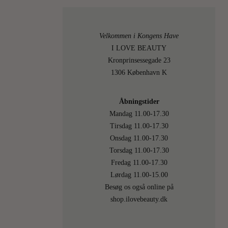
fulde
af
superfo
Velkommen i Kongens Have
som
I LOVE BEAUTY
blåbær,
Kronprinsessegade 23
laks,
1306 København K
spirulina
chiafrø
Åbningstider
og
Mandag 11.00-17.30
hvad
Tirsdag 11.00-17.30
det
Onsdag 11.00-17.30
altsam
Torsdag 11.00-17.30
Fredag 11.00-17.30
LÆS
MERE
Lørdag 11.00-15.00
Besøg os også online på
shop.ilovebeauty.dk
6.
On