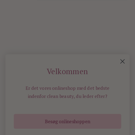
MAR
2016
4
Velkommen
Er det vores onlineshop med det bedste
indenfor
clean beauty, du leder efter?
Besøg onlineshoppen
ILOVEBEAUTY.DK - ALL RIGHTS RESERVED -
2016