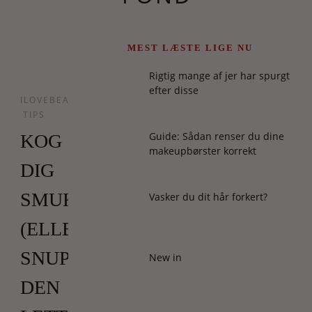
MEST LÆSTE LIGE NU
Rigtig mange af jer har spurgt
efter disse
ILOVEBEAUTY
TIPS
Guide: Sådan renser du dine
KOG
makeupbørster korrekt
DIG
SMUK
Vasker du dit hår forkert?
(ELLER
SNUP
New in
DEN