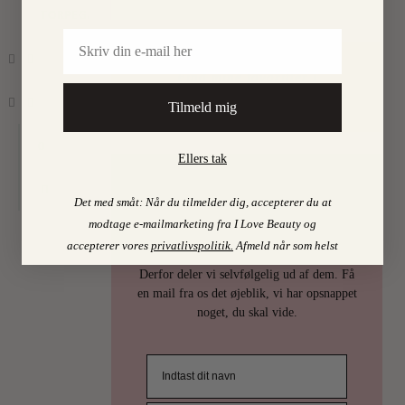
TORPEGAARD
Email
Find mine favoritter i
I LOVE BEAUTY-SHOPPEN > >
Tilmeld mig
0
Ellers tak
PSST…
Det med småt: Når du tilmelder dig, accepterer du at
modtage e-mailmarketing fra I Love Beauty og
Det er uhøfligt, ja nærmest taktløst, at
accepterer vores
privatlivspolitik
.
Afmeld når som helst
holde de bedste skønhedstips for sig selv.
Derfor deler vi selvfølgelig ud af dem. Få
en mail fra os det øjeblik, vi har opsnappet
noget, du skal vide.