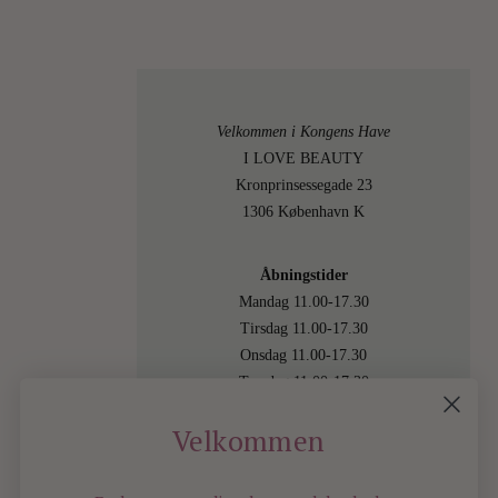
Velkommen i Kongens Have
I LOVE BEAUTY
Kronprinsessegade 23
1306 København K
Åbningstider
Mandag 11.00-17.30
Tirsdag 11.00-17.30
Onsdag 11.00-17.30
Torsdag 11.00-17.30
Fredag 11.00-17.30
Velkommen
Lørdag 11.00-15.00
Besøg os også online på
shop.ilovebeauty.dk