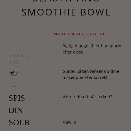
SMOOTHIE BOWL
MEST LÆSTE LIGE NU
Rigtig mange af jer har spurgt
efter disse
ILOVEBEAUTY
TIPS
Guide: Sådan renser du dine
#7
makeupbørster korrekt
–
SPIS
Vasker du dit hår forkert?
DIN
SOLBESKYTTELSE
New in