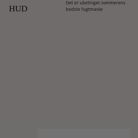
Det er ubetinget sommerens
HUD
bedste fugtmaske
Jeg
er
stor
fan
af
Weledas
filosofi,
der
i
høj
grad
matcher
min
egen
skønhedsfilosofi
(og