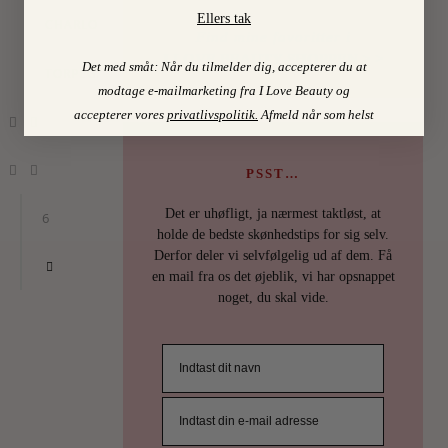
Ellers tak
CHARLOTTE
Find mine favoritter i
I LOVE BEAUTY-SHOPPEN > >
Det med småt: Når du tilmelder dig, accepterer du at
TORPEGAARD
modtage e-mailmarketing fra I Love Beauty og
accepterer vores
privatlivspolitik
.
Afmeld når som helst
PSST…
Det er uhøfligt, ja nærmest taktløst, at
6
holde de bedste skønhedstips for sig selv.
Derfor deler vi selvfølgelig ud af dem. Få
en mail fra os det øjeblik, vi har opsnappet
noget, du skal vide.