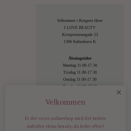
Velkommen i Kongens Have
I LOVE BEAUTY
Kronprinsessegade 23
1306 København K
Åbningstider
Mandag 11.00-17.30
Tirsdag 11.00-17.30
Onsdag 11.00-17.30
Torsdag 11.00-17.30
Fredag 11.00-17.30
Velkommen
Lørdag 11.00-15.00
Besøg os også online på
shop.ilovebeauty.dk
Er det vores onlineshop med det bedste
indenfor
clean beauty, du leder efter?