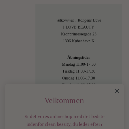
Velkommen i Kongens Have
I LOVE BEAUTY
Kronprinsessegade 23
1306 København K
Åbningstider
Mandag 11.00-17.30
Tirsdag 11.00-17.30
Onsdag 11.00-17.30
Torsdag 11.00-17.30
Fredag 11.00-17.30
Velkommen
Lørdag 11.00-15.00
Besøg os også online på
shop.ilovebeauty.dk
Er det vores onlineshop med det bedste
indenfor
clean beauty, du leder efter?