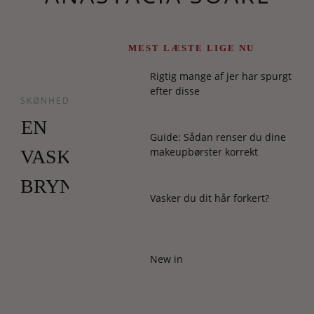
MEST LÆSTE LIGE NU
Rigtig mange af jer har spurgt
efter disse
SKØNHED
EN
Guide: Sådan renser du dine
makeupbørster korrekt
VASKEÆGTE
BRYNKRIG
Vasker du dit hår forkert?
I
Hollywood
er
New in
bryn
i
så