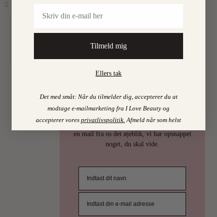
Email
Find mine favoritter i
0
I LOVE BEAUTY-SHOPPEN > >
Tilmeld mig
Ellers tak
PSST…
Det med småt: Når du tilmelder dig, accepterer du at
Det er uhøfligt, ja nærmest taktløst, at
modtage e-mailmarketing fra I Love Beauty og
holde de bedste skønhedstips for sig selv.
accepterer vores
privatlivspolitik
.
Afmeld når som helst
Derfor deler vi selvfølgelig ud af dem. Få
en mail fra os det øjeblik, vi har opsnappet
noget, du skal vide.