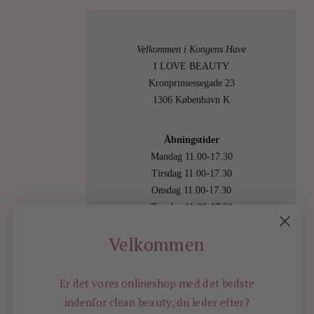
Velkommen i Kongens Have
I LOVE BEAUTY
Kronprinsessegade 23
1306 København K
Åbningstider
Mandag 11.00-17.30
Tirsdag 11.00-17.30
Onsdag 11.00-17.30
Torsdag 11.00-17.30
Fredag 11.00-17.30
Velkommen
Lørdag 11.00-15.00
Besøg os også online på
shop.ilovebeauty.dk
Er det vores onlineshop med det bedste
indenfor
clean beauty, du leder efter?