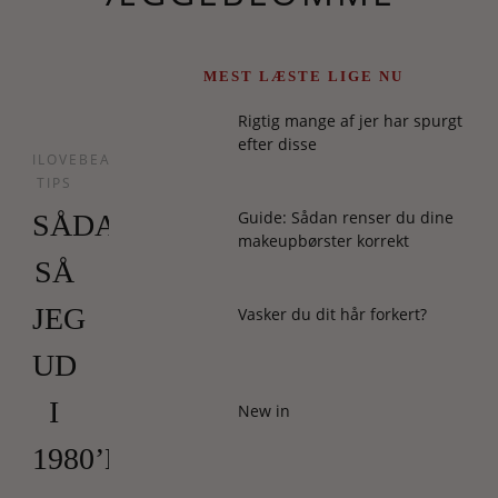
MEST LÆSTE LIGE NU
Rigtig mange af jer har spurgt
efter disse
ILOVEBEAUTY
TIPS
Guide: Sådan renser du dine
SÅDAN
makeupbørster korrekt
SÅ
JEG
Vasker du dit hår forkert?
UD
I
New in
1980’ERNE!