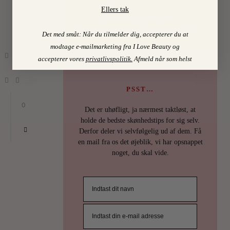
CHARLOTTE
Ellers tak
Find mine favoritter i
TORPEGAARD
I LOVE BEAUTY-SHOPPEN > >
Det med småt: Når du tilmelder dig, accepterer du at
modtage e-mailmarketing fra I Love Beauty og
accepterer vores
privatlivspolitik
.
Afmeld når som helst
PSST…
0
Det er uhøfligt, ja nærmest taktløst, at
holde de bedste skønhedstips for sig selv.
Derfor deler vi selvfølgelig ud af dem. Få
en mail fra os det øjeblik, vi har opsnappet
noget, du skal vide.